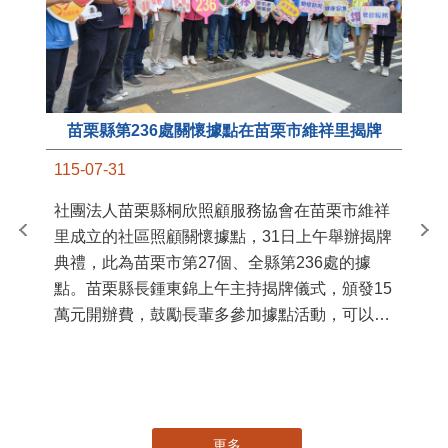
苗栗縣第236處關懷據點在苗栗市維祥里揭牌
11
115-07-31
國
社團法人苗栗縣桐欣照顧服務協會在苗栗市維祥
苗
里成立的社區照顧關懷據點，31日上午舉辦揭牌
署
典禮，此為苗栗市第27個、全縣第236處的據
作
點。苗栗縣長鍾東錦上午主持揭牌儀式，頒發15
縣
萬元開辦費，鼓勵長輩多參加據點活動，可以更
手
加健康、長壽。 坐落於苗栗市維祥里光華街89
號的社區照顧關懷據點，今 ...
更多