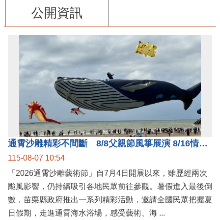
公開資訊
通霄沙雕精彩不間斷 8/8父親節風箏展演 8/16情人節66對浪漫挑戰送好禮
115-08-07 10:54
「2026通霄沙雕藝術節」自7月4日開展以來，雖歷經兩次
颱風影響，仍持續吸引各地民眾前往參觀。暑假進入最後倒
數，苗栗縣政府推出一系列精彩活動，邀請全國民眾把握夏
日假期，走進通霄海水浴場，感受藝術、海 ...