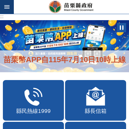
跳到主要內容區塊
:::
:::
苗栗幣APP自115年7月10日10時上線
縣民熱線1999
縣長信箱