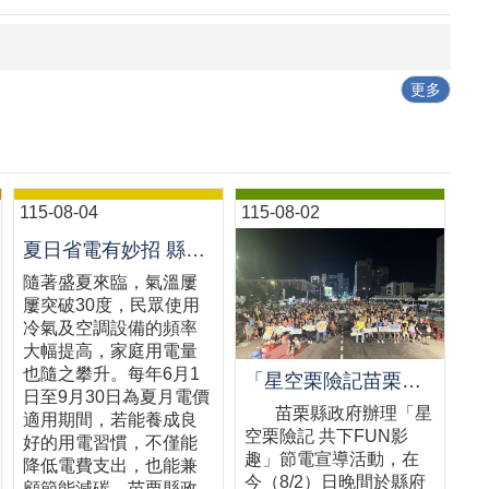
更多
115-08-04
115-08-02
夏日省電有妙招 縣府教您聰明用電省荷包
隨著盛夏來臨，氣溫屢
屢突破30度，民眾使用
冷氣及空調設備的頻率
大幅提高，家庭用電量
也隨之攀升。每年6月1
「星空栗險記苗栗場熱鬧登場 千人齊聚星空電影院 節能宣導寓教於樂」新聞稿
日至9月30日為夏月電價
苗栗縣政府辦理「星
適用期間，若能養成良
空栗險記 共下FUN影
好的用電習慣，不僅能
趣」節電宣導活動，在
降低電費支出，也能兼
今（8/2）日晚間於縣府
顧節能減碳。苗栗縣政