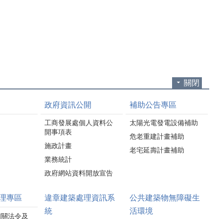
源等，不僅能節省家庭
電視及各式家電若長時
電費，也能共同為環境
間未使用，應養成「關
永續盡一份心力。
機並拔除插頭」的習
活動現場安排節電知識
慣，不僅可減少待機耗
闖關、美食餐車、市集
電，也能降低電器長時
及摸彩活動，並放映人
間通電所帶來的安全風
氣動畫電影《功夫熊貓
險。 冷氣濾網若累積灰
4》，吸引大批民眾共襄
塵，容易降低冷房效率
關閉
盛舉。壓軸摸彩更送出
並增加耗電量。建議每2
iPhone 17、Nintendo
至3週定期清洗冷氣濾
政府資訊公開
補助公告專區
Switch 2、節能家電等豐
網，若家中有除濕機或
富獎品，縣長鍾東錦更
空氣清淨機，也應定期
工商發展處個人資料公
太陽光電發電設備補助
加碼「釜山雙人來回機
清潔或更換濾網，以維
開事項表
危老重建計畫補助
票」，讓現場驚呼連
持設備最佳運轉效能，
施政計畫
連，將活動氣氛帶到最
老宅延壽計畫補助
延長使用壽命並節省電
高潮。 工商發展處
業務統計
力。 此外，善用居家隔
表示，「星空栗險記 共
熱措施也是提升節電效
政府網站資料開放宣告
下FUN影趣」是苗栗縣
果的重要方法。民眾可
政府推動節約能源的重
利用遮陽窗簾、隔熱玻
理專區
違章建築處理資訊系
公共建築物無障礙生
要宣導活動，今年透過
璃或氣密窗等設備，減
戶外電影、節電闖關、
統
活環境
少室外熱源進入室內，
相關法令及