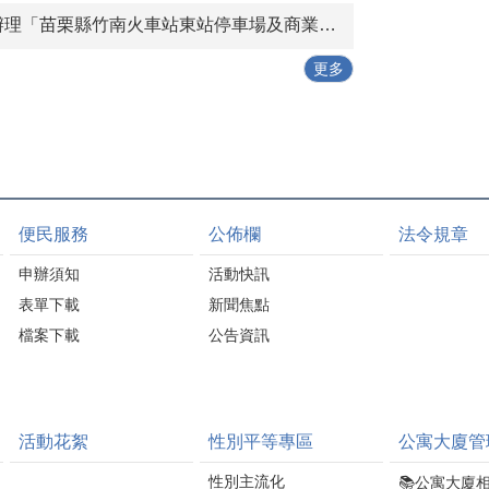
節能建材，展現傳統產
管理
補助。都市計畫區住宅
苗栗縣竹南火車站東站停車場及商業設施興建營運移轉（BOT+ROT）案」公聽會。
業創新轉型的成果。 冠
。
可依規定申請耐震初步
軍磁磚更廣泛應用於臺
評估補助；非都市土地
更多
北101、北京國家體育場
案件則依中央老宅延壽
「鳥巢」、英國倫敦福
機能復新計畫辦理，申
萊莎百貨、秘魯利馬國
請人須依規定提出相關
際會議中心及上海浦東
資料，由縣府協助辦理
機場等指標性建築，讓
後續審查作業。 詹處長
「苗栗製造」成功走向
表示，補助對象原則以
國際。在循環經濟方
合法住宅為限，申請人
便民服務
公佈欄
法令規章
面，冠軍建材率先推動
應先確認建築物用途及
「從搖籃到搖籃」
申請資格，並備妥土地
申辦須知
活動快訊
（Cradle to Cradle）模
登記謄本、建物登記謄
表單下載
新聞焦點
式，將再生磁磚運至建
本及其他相關證明文
築工地使用，再於施工
檔案下載
公告資訊
件。如建築物未領有使
現場蒐集磁磚切割邊角
用執照或合法建築證
料，經處理後送回工廠
明，可先向苗栗縣政府
循環再製，形成「生
工商發展處建築管理科
產、施工、回收、處
申請舊有合法房屋證
活動花絮
性別平等專區
公寓大廈管
理、再製」的完整循環
明，再辦理後續補助申
鏈，降低建築蘊含碳，
請，以減少補件情形，
性別主流化
📚公寓大廈