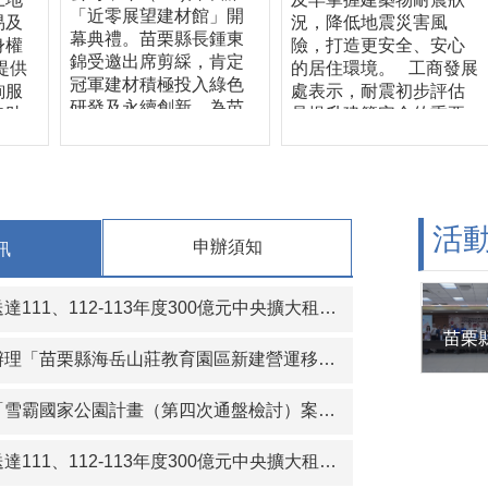
「近零展望建材館」開
易及
況，降低地震災害風
幕典禮。苗栗縣長鍾東
身權
險，打造更安全、安心
錦受邀出席剪綵，肯定
提供
的居住環境。 工商發展
冠軍建材積極投入綠色
詢服
處表示，耐震初步評估
研發及永續創新，為苗
協助
是提升建築安全的重要
栗產業低碳轉型樹立典
及建
第一步，透過專業技師
範。 全新展館以近零建
歡迎
辦理耐震初評，可初步
築為核心，導入榮獲第
商發
了解建築物整體結構安
34屆台灣精品獎的「科
民服
全情形，作為後續是否
技節能石」，並結合外
、便
進一步辦理詳細評估、
活
牆乾掛工法打造雙層牆
申辦須知
訊
環
耐震補強或修繕的重要
系統，具備隔熱、通
物仍
依據。縣府今年加碼100
風、節能及耐久效益，
詢服
戶補助，希望降低民眾
、112-113年度300億元中央擴大租金補貼專案計畫當事人江○臻君等53人行政處分函名冊1份（計2頁）。
呈現低碳建材與近零建
資料
申請門檻，鼓勵更多屋
築技術的整合成果。冠
時30
主主動了解自家建築物
軍建材創立於1972年，
「苗栗縣海岳山莊教育園區新建營運移轉（BOT）案」公聽會。
府工
耐震能力，共同提升居
持續投入技術研發、製
理
住安全。 工商發展處長
程創新及職人工藝傳
霸國家公園計畫（第四次通盤檢討）案」草案公開展覽及說明會
建築
詹彩蘋指出，依據內政
承，產品從早期馬賽克
歡迎
部推動的「老宅延壽機
磁磚，逐步發展至大規
 如
能復新計畫」，符合資
112-113年度300億元中央擴大租金補貼專案計畫當事人葉○儒君等56人行政處分函及補正通知函名冊1份（計2頁）。
格磁磚、再生綠建材及
逕洽
格的建築物可申請相關