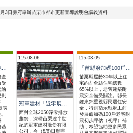
10月3日縣府舉辦苗栗市都市更新宣導說明會講義資料
115-08-06
115-08-05
買地建屋前先「地套繪查詢」└苗栗縣政府推動多元便民諮詢服務
「苗縣府加碼100戶老宅耐震初評補助，鼓勵民眾踴躍申請」
繪查
苗栗縣屋齡30年以上住
否受
宅約占全縣住宅總數
套繪
65%以上，老舊建築耐
規劃
震安全備受關注。縣長
參
鍾東錦重視縣民居住安
冠軍建材「近零展望建材館」啟用 攜手苗栗邁向低碳建築新未來
處表
全，特別指示縣府工商
面對全球2050淨零排放
地、
發展處加碼100戶老宅耐
趨勢，深耕苗栗逾半世
築
震初步評估（初評）補
紀的冠軍建材股份有限
築基
助，希望協助更多民眾
公司，今（8/6)日舉辦
土地
及早掌握建築物耐震狀