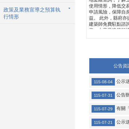
使用情形，降低交
政策及業務宣導之預算執
申請風險，保障自
行情形
益。 此外，縣府亦
建築師免費駐點諮
務，由專業建築師
民眾了解建築法規
築管理相關規定，
多加利用。 縣府工
展處將持續提供便
務，打造公開透明
公告資
捷高效的建築管理
境。 若鄉親對建築
有疑慮及問題需諮
公示送達111
115-08-04
務，建請攜帶相關
於每周一、五早上9
公告辦理
115-07-31
分至11時30分至本
商發展處（建築管
有關「雪
科）櫃檯，有專業
115-07-29
師駐點免費諮詢，
各位鄉親多加利用！
公示送達111、
115-07-21
仍有未盡事宜，請