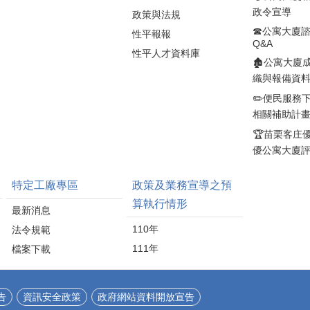
延續材料生命週期。 冠
加速案件審查。詹處長
政令宣導
政策與法規
軍建材於2023年取得環
並提醒在耐震初步評估
境部R-0403廢棄物處理
☎公寓大廈
不僅能及早掌握建築物
性平報報
Q&A
資格，並自2023年至
結構安全狀況，更可作
性平人才資料庫
2025年與遠雄建設合
為後續耐震補強及改善
🏚️公寓大廈
作，回收建築工地磁磚
的重要依據。符合資格
織與報備資
邊角料，應用於夏沐、
的民眾可把握補助機
✏️便民服務
青晉、泱山行、綠美及
會，儘早提出申請，讓
相關補助計
星呈等建案，使工地廢
專業技師協助檢視住家
棄物減量約25%。此
🏆苗栗客庄
耐震能力，守護家人生
外，公司將製程產生的
命財產安全。 縣長鍾東
優公寓大廈
生磚、熟磚及回收淤泥
錦表示，苗栗縣老舊住
重新投入生產，旗下再
宅比例偏高，提升居住
特定工廠專區
政策及業務宣導之預
生綠建材產品的循環回
安全一直是縣府重要施
算執行情形
收料使用率約15%至
政方向。縣府除持續配
最新消息
56%，部分產品達25%
合中央推動老宅延壽政
110年
法令規範
以上，高於國家標準，
策外，今年再加碼100戶
並取得「再生綠建材標
111年
檔案下載
耐震初評補助，希望透
章」。 縣長鍾東錦表
過政府資源協助民眾降
示，林榮德董事長長期
低評估成本，鼓勵屋主
投入建材研發及產業創
主動了解建築物耐震狀
告
資訊安全政策
政府網站資料開放宣告
新，帶領冠軍建材扎根
況，及早發現問題、及