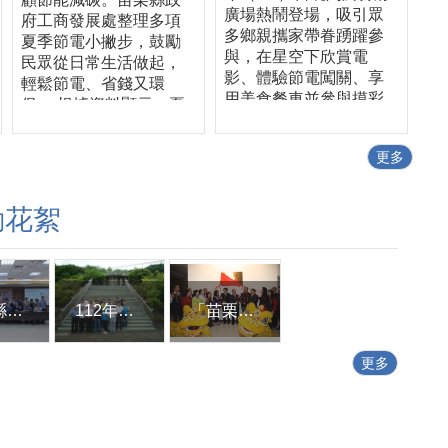
廣場熱鬧登場，吸引眾
府工商發展處整理多項
多鄉親攜家帶眷踴躍參
夏季節電小撇步，鼓勵
與，在星空下欣賞電
民眾從日常生活做起，
影、體驗節電闖關、享
輕鬆節電、省錢又環
用美食餐車並參與摸彩
保。 根據資料顯示，夏
活動，現場洋溢歡樂氣
季家庭用電中，冷氣用
氛，成功將節約能源理
電約占近五成，是家中
更多
念融入休閒娛樂，讓節
最耗電的電器。因此，
能觀念深植民眾日常生
善用冷氣設備是節電的
活。 縣長鍾東錦表
關鍵。工商發展處建
動花絮
示，推動節約能源不只
議，冷氣可設定在26至
是政策，更需要全民共
28℃，並搭配電風扇使
同參與。透過星空電影
用，利用空氣循環加速
院結合節電宣導、親子
冷房效果，降低壓縮機
互動及在地特色活動，
苗栗縣各界參加2023年巴黎國際發明展獲獎表揚記者會
112年第2次苗栗縣工業聯繫會報
「苗栗縣政府招商服務馬上辦中心」揭牌成立
運轉負擔，在維持舒適
希望讓大小朋友在輕鬆
環境的同時，也能有效
愉快的氛圍中，了解節
節省用電。 除了冷氣使
更多
能減碳的重要性，從生
用方式外，許多電器即
活中的小習慣做起，例
使關機，仍可能因待機
如隨手關燈、冷氣設定
模式持續耗電。工商發
26至28度、拔除待機電
展處提醒，電腦螢幕、