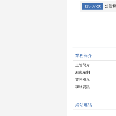
工商發展處：建築
公告辦理「
115-07-20
科將竭誠為您服務
:::
業務簡介
主管簡介
組織編制
業務概況
聯絡資訊
網站連結