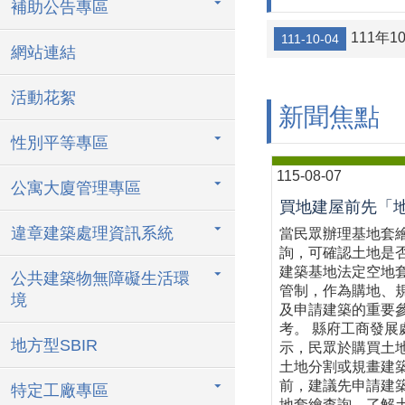
補助公告專區
111年
111-10-04
網站連結
活動花絮
新聞焦點
性別平等專區
115-08-07
公寓大廈管理專區
違章建築處理資訊系統
當民眾辦理基地套
詢，可確認土地是
建築基地法定空地
公共建築物無障礙生活環
管制，作為購地、
境
及申請建築的重要
考。 縣府工商發展
地方型SBIR
示，民眾於購買土
土地分割或規畫建
前，建議先申請建
特定工廠專區
地套繪查詢，了解