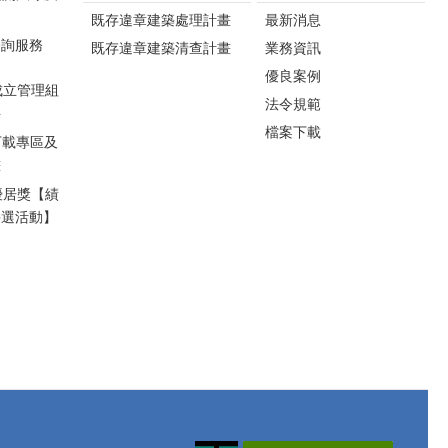
互動體驗及摸彩活動，
降低冷氣負荷，使空調
既存違章建築處理計畫
最新消息
將節能知識以寓教於樂
更有效率地維持舒適溫
方式傳遞給民眾，鼓勵
諮詢服務
既存違章建築清查計畫
業務資訊
度。 若有返鄉、旅遊或
全民將節能觀念落實於
長時間外出情形，工商
優良案例
日常生活，共同打造低
成立管理組
發展處建議，除冰箱等
法令規範
碳永續家園。 工商
料
必要家電外，其餘電器
發展處長詹彩蘋指出，
檔案下載
應關閉電源並拔除插
下載專區及
今年活動仍將持續巡迴
頭，除了可避免待機耗
畫
辦理，歡迎鄉親踴躍參
電，也能降低因電線老
加，後續場次如下：
優居獎【績
化或異常通電引發電器
一、8月15日（六）銅鑼
評選活動】
火災的風險，兼顧節能
火車站前，放映《荒野
與居家安全。 苗栗縣政
機器人》。 二、8月22
府工商發展處長詹彩蘋
日（六）卓蘭峩崙廟，
表示，夏季是家庭用電
放映《歡樂好聲音2》。
高峰期，只要落實幾項
三、8月29日（六）通霄
簡單的節電習慣，就能
海水浴場旁大草地，放
有效降低電費支出。面
映《汪汪隊立大功：超
對全球氣候變遷及能源
級大電影》。 工商
轉型趨勢，節約用電不
發展處詹處長也邀請民
僅是省荷包，更是落實
眾持續響應「節約能
淨零減碳、實踐永續生
源、全民同行」，攜家