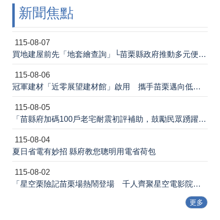
新聞焦點
法
令
規
章
115-08-07
買地建屋前先「地套繪查詢」└苗栗縣政府推動多元便民諮詢服務
政
府
115-08-06
資
冠軍建材「近零展望建材館」啟用 攜手苗栗邁向低碳建築新未來
訊
公
115-08-05
開
「苗縣府加碼100戶老宅耐震初評補助，鼓勵民眾踴躍申請」
補
115-08-04
助
公
夏日省電有妙招 縣府教您聰明用電省荷包
告
專
115-08-02
區
「星空栗險記苗栗場熱鬧登場 千人齊聚星空電影院 節能宣導寓教於樂」新聞稿
網
更多
站