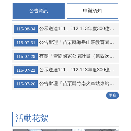
連
結
公告資訊
申辦須知
活
動
公示送達111、112-113年度300億元中央擴大租金補貼專案計畫當事人江○臻君等53人行政處分函名冊1份（計2頁）。
115-08-04
花
絮
公告辦理「苗栗縣海岳山莊教育園區新建營運移轉（BOT）案」公聽會。
115-07-31
性
別
有關「雪霸國家公園計畫（第四次通盤檢討）案」草案公開展覽及說明會
115-07-29
平
等
公示送達111、112-113年度300億元中央擴大租金補貼專案計畫當事人葉○儒君等56人行政處分函及補正通知函名冊1份（計2頁）。
115-07-21
專
區
公告辦理「苗栗縣竹南火車站東站停車場及商業設施興建營運移轉（BOT+ROT）案」公聽會。
115-07-20
公
更多
寓
大
廈
管
活動花絮
理
專