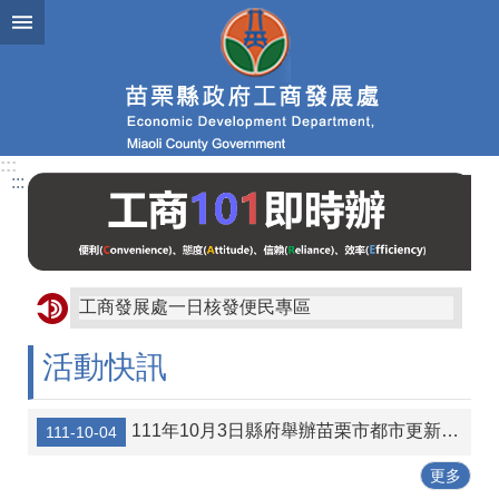
跳到主要內容區塊
進
階
搜
尋
:::
:::
業
務
簡
介
工商發展處一日核發便民專區
便
民
活動快訊
服
務
111年10月3日縣府舉辦苗栗市都市更新宣導說明會講義資料
111-10-04
公
佈
更多
欄