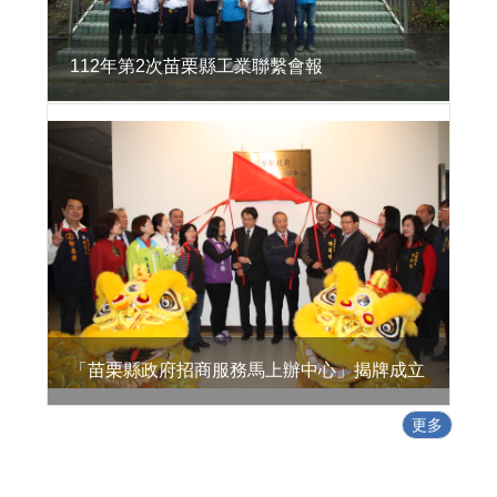
活
環
境
112年第2次苗栗縣工業聯繫會報
地
方
型
SBIR
特
定
工
廠
專
區
政
「苗栗縣政府招商服務馬上辦中心」揭牌成立
策
及
更多
業
務
宣