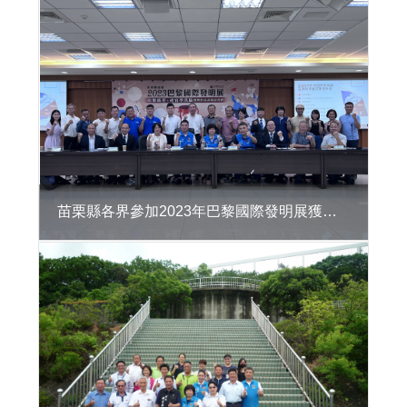
區
違
章
建
築
處
理
資
訊
系
統
苗栗縣各界參加2023年巴黎國際發明展獲獎表揚記者會
公
共
建
築
物
無
障
礙
生