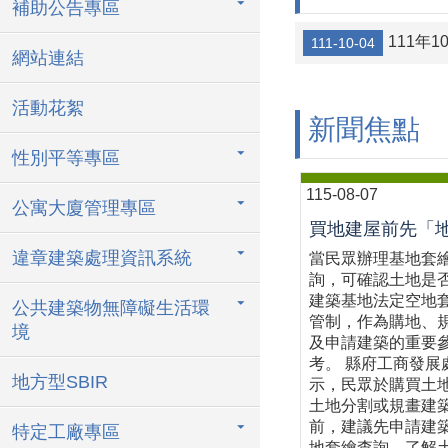
補助公告專區
111年
111-10-04
網站連結
活動花絮
新聞焦點
性別平等專區
115-08-07
公寓大廈管理專區
違章建築處理資訊系統
當民眾辦理基地套
詢，可確認土地是
建築基地法定空地
公共建築物無障礙生活環
管制，作為購地、
境
及申請建築的重要
考。 縣府工商發展
地方型SBIR
示，民眾於購買土
土地分割或規畫建
前，建議先申請建
特定工廠專區
地套繪查詢，了解