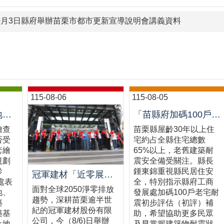
10月3日縣府舉辦苗栗市都市更新宣導說明會講義資料
115-08-06
115-08-05
買地建屋前先「地套繪查詢」└苗栗縣政府推動多元便民諮詢服務
「苗縣府加碼100戶老宅耐震初評補助，鼓勵民眾踴躍申請」
繪查
苗栗縣屋齡30年以上住
否受
宅約占全縣住宅總數
套繪
65%以上，老舊建築耐
規劃
震安全備受關注。縣長
參
鍾東錦重視縣民居住安
冠軍建材「近零展望建材館」啟用 攜手苗栗邁向低碳建築新未來
處表
全，特別指示縣府工商
面對全球2050淨零排放
地、
發展處加碼100戶老宅耐
趨勢，深耕苗栗逾半世
築
震初步評估（初評）補
紀的冠軍建材股份有限
築基
助，希望協助更多民眾
公司，今（8/6)日舉辦
土地
及早掌握建築物耐震狀