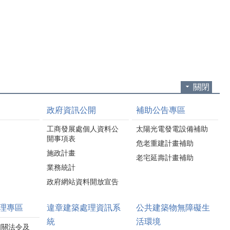
源等，不僅能節省家庭
電視及各式家電若長時
電費，也能共同為環境
間未使用，應養成「關
永續盡一份心力。
機並拔除插頭」的習
活動現場安排節電知識
慣，不僅可減少待機耗
闖關、美食餐車、市集
電，也能降低電器長時
及摸彩活動，並放映人
間通電所帶來的安全風
氣動畫電影《功夫熊貓
險。 冷氣濾網若累積灰
4》，吸引大批民眾共襄
塵，容易降低冷房效率
關閉
盛舉。壓軸摸彩更送出
並增加耗電量。建議每2
iPhone 17、Nintendo
至3週定期清洗冷氣濾
政府資訊公開
補助公告專區
Switch 2、節能家電等豐
網，若家中有除濕機或
富獎品，縣長鍾東錦更
空氣清淨機，也應定期
工商發展處個人資料公
太陽光電發電設備補助
加碼「釜山雙人來回機
清潔或更換濾網，以維
開事項表
危老重建計畫補助
票」，讓現場驚呼連
持設備最佳運轉效能，
施政計畫
連，將活動氣氛帶到最
老宅延壽計畫補助
延長使用壽命並節省電
高潮。 工商發展處
業務統計
力。 此外，善用居家隔
表示，「星空栗險記 共
熱措施也是提升節電效
政府網站資料開放宣告
下FUN影趣」是苗栗縣
果的重要方法。民眾可
政府推動節約能源的重
利用遮陽窗簾、隔熱玻
理專區
違章建築處理資訊系
公共建築物無障礙生
要宣導活動，今年透過
璃或氣密窗等設備，減
戶外電影、節電闖關、
統
活環境
少室外熱源進入室內，
相關法令及