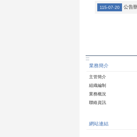
工商發展處：建築
公告辦理「
115-07-20
科將竭誠為您服務
:::
業務簡介
主管簡介
組織編制
業務概況
聯絡資訊
網站連結