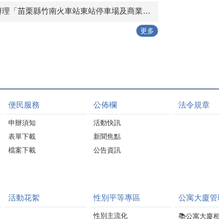
節能建材，展現傳統產
管理
補助。都市計畫區住宅
苗栗縣竹南火車站東站停車場及商業設施興建營運移轉（BOT+ROT）案」公聽會。
業創新轉型的成果。 冠
。
可依規定申請耐震初步
軍磁磚更廣泛應用於臺
評估補助；非都市土地
更多
北101、北京國家體育場
案件則依中央老宅延壽
「鳥巢」、英國倫敦福
機能復新計畫辦理，申
萊莎百貨、秘魯利馬國
請人須依規定提出相關
際會議中心及上海浦東
資料，由縣府協助辦理
機場等指標性建築，讓
後續審查作業。 詹處長
「苗栗製造」成功走向
表示，補助對象原則以
國際。在循環經濟方
合法住宅為限，申請人
便民服務
公佈欄
法令規章
面，冠軍建材率先推動
應先確認建築物用途及
「從搖籃到搖籃」
申請資格，並備妥土地
申辦須知
活動快訊
（Cradle to Cradle）模
登記謄本、建物登記謄
表單下載
新聞焦點
式，將再生磁磚運至建
本及其他相關證明文
築工地使用，再於施工
檔案下載
公告資訊
件。如建築物未領有使
現場蒐集磁磚切割邊角
用執照或合法建築證
料，經處理後送回工廠
明，可先向苗栗縣政府
循環再製，形成「生
工商發展處建築管理科
產、施工、回收、處
申請舊有合法房屋證
活動花絮
性別平等專區
公寓大廈管
理、再製」的完整循環
明，再辦理後續補助申
鏈，降低建築蘊含碳，
請，以減少補件情形，
性別主流化
📚公寓大廈