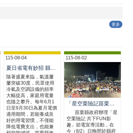
更多
115-08-04
115-08-02
夏日省電有妙招 縣府教您聰明用電省荷包
隨著盛夏來臨，氣溫屢
屢突破30度，民眾使用
冷氣及空調設備的頻率
大幅提高，家庭用電量
也隨之攀升。每年6月1
「星空栗險記苗栗場熱鬧登場 千人齊聚星空電影院 節能宣導寓教於樂」新聞稿
日至9月30日為夏月電價
苗栗縣政府辦理「星
適用期間，若能養成良
空栗險記 共下FUN影
好的用電習慣，不僅能
趣」節電宣導活動，在
降低電費支出，也能兼
今（8/2）日晚間於縣府
顧節能減碳。苗栗縣政