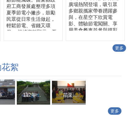
廣場熱鬧登場，吸引眾
府工商發展處整理多項
多鄉親攜家帶眷踴躍參
夏季節電小撇步，鼓勵
與，在星空下欣賞電
民眾從日常生活做起，
影、體驗節電闖關、享
輕鬆節電、省錢又環
用美食餐車並參與摸彩
保。 根據資料顯示，夏
活動，現場洋溢歡樂氣
季家庭用電中，冷氣用
氛，成功將節約能源理
電約占近五成，是家中
更多
念融入休閒娛樂，讓節
最耗電的電器。因此，
能觀念深植民眾日常生
善用冷氣設備是節電的
活。 縣長鍾東錦表
關鍵。工商發展處建
動花絮
示，推動節約能源不只
議，冷氣可設定在26至
是政策，更需要全民共
28℃，並搭配電風扇使
同參與。透過星空電影
用，利用空氣循環加速
院結合節電宣導、親子
冷房效果，降低壓縮機
互動及在地特色活動，
苗栗縣各界參加2023年巴黎國際發明展獲獎表揚記者會
112年第2次苗栗縣工業聯繫會報
「苗栗縣政府招商服務馬上辦中心」揭牌成立
運轉負擔，在維持舒適
希望讓大小朋友在輕鬆
環境的同時，也能有效
愉快的氛圍中，了解節
節省用電。 除了冷氣使
更多
能減碳的重要性，從生
用方式外，許多電器即
活中的小習慣做起，例
使關機，仍可能因待機
如隨手關燈、冷氣設定
模式持續耗電。工商發
26至28度、拔除待機電
展處提醒，電腦螢幕、