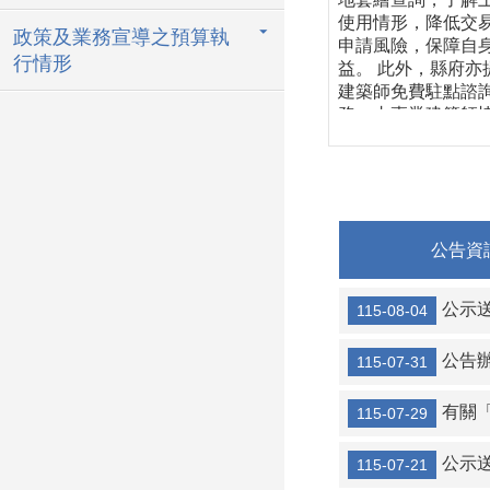
使用情形，降低交
政策及業務宣導之預算執
申請風險，保障自
行情形
益。 此外，縣府亦
建築師免費駐點諮
務，由專業建築師
民眾了解建築法規
築管理相關規定，
多加利用。 縣府工
展處將持續提供便
務，打造公開透明
公告資
捷高效的建築管理
境。 若鄉親對建築
有疑慮及問題需諮
公示送達111
115-08-04
務，建請攜帶相關
於每周一、五早上9
公告辦理
115-07-31
分至11時30分至本
商發展處（建築管
有關「雪
科）櫃檯，有專業
115-07-29
師駐點免費諮詢，
各位鄉親多加利用！
公示送達111、
115-07-21
仍有未盡事宜，請