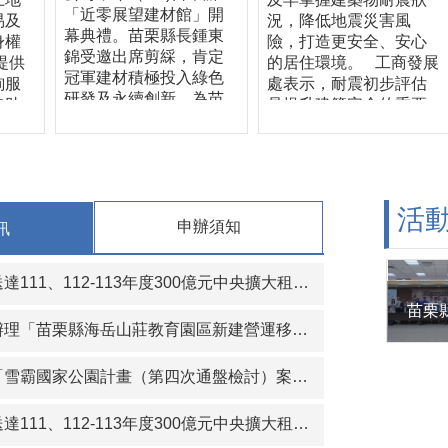
「近零展望建材館」開
易及
況，降低地震災害風
幕典禮。苗栗縣長鍾東
身權
險，打造更安全、安心
錦受邀出席剪綵，肯定
提供
的居住環境。 工商發展
冠軍建材積極投入綠色
詢服
處表示，耐震初步評估
研發及永續創新，為苗
協助
是提升建築安全的重要
栗產業低碳轉型樹立典
及建
第一步，透過專業技師
範。 全新展館以近零建
歡迎
辦理耐震初評，可初步
築為核心，導入榮獲第
商發
了解建築物整體結構安
34屆台灣精品獎的「科
民服
全情形，作為後續是否
技節能石」，並結合外
、便
進一步辦理詳細評估、
活
牆乾掛工法打造雙層牆
申辦須知
訊
環
耐震補強或修繕的重要
系統，具備隔熱、通
物仍
依據。縣府今年加碼100
風、節能及耐久效益，
詢服
戶補助，希望降低民眾
、112-113年度300億元中央擴大租金補貼專案計畫當事人江○臻君等53人行政處分函名冊1份（計2頁）。
呈現低碳建材與近零建
資料
申請門檻，鼓勵更多屋
築技術的整合成果。冠
時30
主主動了解自家建築物
軍建材創立於1972年，
「苗栗縣海岳山莊教育園區新建營運移轉（BOT）案」公聽會。
府工
耐震能力，共同提升居
持續投入技術研發、製
理
住安全。 工商發展處長
程創新及職人工藝傳
霸國家公園計畫（第四次通盤檢討）案」草案公開展覽及說明會
建築
詹彩蘋指出，依據內政
承，產品從早期馬賽克
歡迎
部推動的「老宅延壽機
磁磚，逐步發展至大規
 如
能復新計畫」，符合資
112-113年度300億元中央擴大租金補貼專案計畫當事人葉○儒君等56人行政處分函及補正通知函名冊1份（計2頁）。
格磁磚、再生綠建材及
逕洽
格的建築物可申請相關