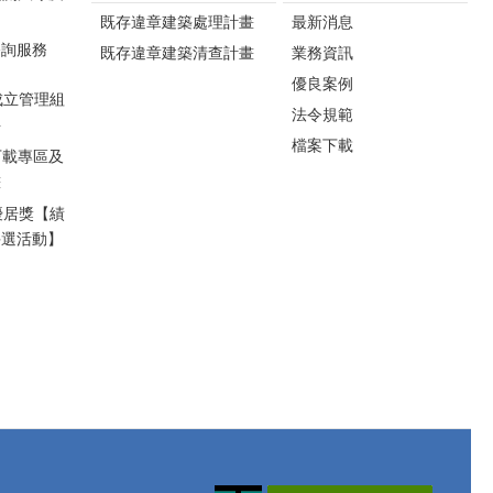
互動體驗及摸彩活動，
降低冷氣負荷，使空調
既存違章建築處理計畫
最新消息
將節能知識以寓教於樂
更有效率地維持舒適溫
方式傳遞給民眾，鼓勵
諮詢服務
既存違章建築清查計畫
業務資訊
度。 若有返鄉、旅遊或
全民將節能觀念落實於
長時間外出情形，工商
優良案例
日常生活，共同打造低
成立管理組
發展處建議，除冰箱等
法令規範
碳永續家園。 工商
料
必要家電外，其餘電器
發展處長詹彩蘋指出，
檔案下載
應關閉電源並拔除插
下載專區及
今年活動仍將持續巡迴
頭，除了可避免待機耗
畫
辦理，歡迎鄉親踴躍參
電，也能降低因電線老
加，後續場次如下：
優居獎【績
化或異常通電引發電器
一、8月15日（六）銅鑼
評選活動】
火災的風險，兼顧節能
火車站前，放映《荒野
與居家安全。 苗栗縣政
機器人》。 二、8月22
府工商發展處長詹彩蘋
日（六）卓蘭峩崙廟，
表示，夏季是家庭用電
放映《歡樂好聲音2》。
高峰期，只要落實幾項
三、8月29日（六）通霄
簡單的節電習慣，就能
海水浴場旁大草地，放
有效降低電費支出。面
映《汪汪隊立大功：超
對全球氣候變遷及能源
級大電影》。 工商
轉型趨勢，節約用電不
發展處詹處長也邀請民
僅是省荷包，更是落實
眾持續響應「節約能
淨零減碳、實踐永續生
源、全民同行」，攜家