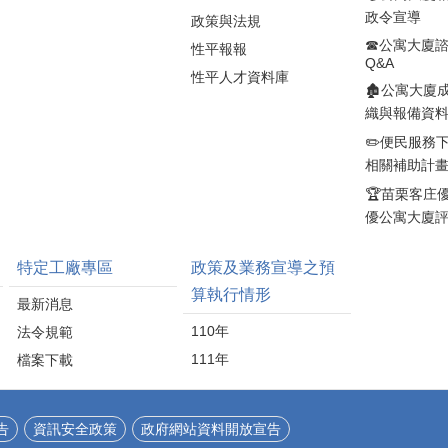
延續材料生命週期。 冠
加速案件審查。詹處長
政令宣導
政策與法規
軍建材於2023年取得環
並提醒在耐震初步評估
境部R-0403廢棄物處理
☎公寓大廈
不僅能及早掌握建築物
性平報報
Q&A
資格，並自2023年至
結構安全狀況，更可作
性平人才資料庫
2025年與遠雄建設合
為後續耐震補強及改善
🏚️公寓大廈
作，回收建築工地磁磚
的重要依據。符合資格
織與報備資
邊角料，應用於夏沐、
的民眾可把握補助機
✏️便民服務
青晉、泱山行、綠美及
會，儘早提出申請，讓
相關補助計
星呈等建案，使工地廢
專業技師協助檢視住家
棄物減量約25%。此
🏆苗栗客庄
耐震能力，守護家人生
外，公司將製程產生的
命財產安全。 縣長鍾東
優公寓大廈
生磚、熟磚及回收淤泥
錦表示，苗栗縣老舊住
重新投入生產，旗下再
宅比例偏高，提升居住
特定工廠專區
政策及業務宣導之預
生綠建材產品的循環回
安全一直是縣府重要施
算執行情形
收料使用率約15%至
政方向。縣府除持續配
最新消息
56%，部分產品達25%
合中央推動老宅延壽政
110年
法令規範
以上，高於國家標準，
策外，今年再加碼100戶
並取得「再生綠建材標
111年
檔案下載
耐震初評補助，希望透
章」。 縣長鍾東錦表
過政府資源協助民眾降
示，林榮德董事長長期
低評估成本，鼓勵屋主
投入建材研發及產業創
主動了解建築物耐震狀
告
資訊安全政策
政府網站資料開放宣告
新，帶領冠軍建材扎根
況，及早發現問題、及