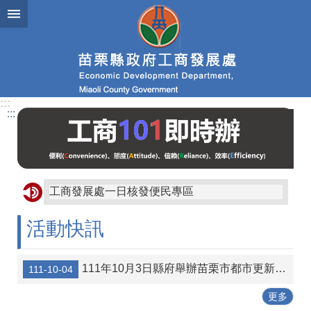
跳到主要內容區塊
進
階
搜
尋
:::
:::
業
務
簡
介
工商發展處一日核發便民專區
便
民
活動快訊
服
務
111年10月3日縣府舉辦苗栗市都市更新宣導說明會講義資料
111-10-04
公
佈
更多
欄