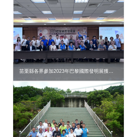
區
違
章
建
築
處
理
資
訊
系
統
苗栗縣各界參加2023年巴黎國際發明展獲獎表揚記者會
公
共
建
築
物
無
障
礙
生