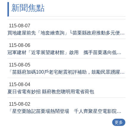
新聞焦點
法
令
規
章
115-08-07
買地建屋前先「地套繪查詢」└苗栗縣政府推動多元便民諮詢服務
政
府
115-08-06
資
冠軍建材「近零展望建材館」啟用 攜手苗栗邁向低碳建築新未來
訊
公
115-08-05
開
「苗縣府加碼100戶老宅耐震初評補助，鼓勵民眾踴躍申請」
補
115-08-04
助
公
夏日省電有妙招 縣府教您聰明用電省荷包
告
專
115-08-02
區
「星空栗險記苗栗場熱鬧登場 千人齊聚星空電影院 節能宣導寓教於樂」新聞稿
網
更多
站