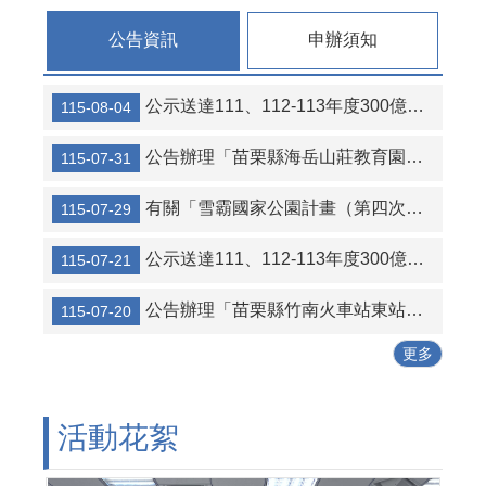
連
結
公告資訊
申辦須知
活
動
公示送達111、112-113年度300億元中央擴大租金補貼專案計畫當事人江○臻君等53人行政處分函名冊1份（計2頁）。
115-08-04
花
絮
公告辦理「苗栗縣海岳山莊教育園區新建營運移轉（BOT）案」公聽會。
115-07-31
性
別
有關「雪霸國家公園計畫（第四次通盤檢討）案」草案公開展覽及說明會
115-07-29
平
等
公示送達111、112-113年度300億元中央擴大租金補貼專案計畫當事人葉○儒君等56人行政處分函及補正通知函名冊1份（計2頁）。
115-07-21
專
區
公告辦理「苗栗縣竹南火車站東站停車場及商業設施興建營運移轉（BOT+ROT）案」公聽會。
115-07-20
公
更多
寓
大
廈
管
活動花絮
理
專