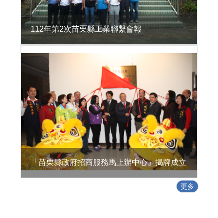
活
環
境
112年第2次苗栗縣工業聯繫會報
地
方
型
SBIR
特
定
工
廠
專
區
政
「苗栗縣政府招商服務馬上辦中心」揭牌成立
策
及
更多
業
務
宣