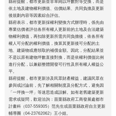
縣府提醒，都市更新並非單純以坪數對等交換，而是
法
依土地及建物權利價值、估價結果、共同負擔及更新
令
後規劃內容等因素綜合評估。
規
章
縣府表示，都市更新採權利變換方式辦理時，係先由
專業估價者評估各所有權人更新前的土地及合法建築
政
物權利價值，再扣除更新所需共同負擔後，依各所有
府
資
權人可分配的權利價值，換算其更新後可分配的土
訊
地、建築物或應領取的補償金額。因此，分配結果並
公
不是以原有建物坪數直接對換，而是依權利價值比例
開
進行分配，以兼顧整體開發可行性及所有權人權益公
補
平。
助
縣府提醒，都市更新涉及民眾財產權益，建議民眾在
公
告
參與或討論前，先了解相關制度及分配方式，避免因
專
「一坪換一坪」等迷思造成誤解。如有老舊建築更新
區
需求或疑問，歡迎洽詢：苗栗縣政府工商發展處都市
網
計畫科（037-559305）范先生或苗栗縣政府自主更新
站
輔導團（04-23762062）王小姐。