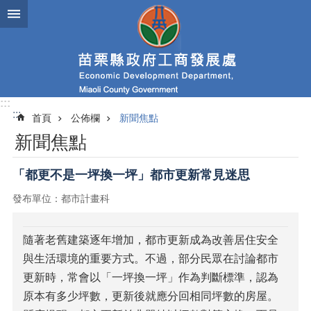
跳到主要內容區塊
進
階
搜
尋
:::
:::
首頁
公佈欄
新聞焦點
業
新聞焦點
務
簡
介
「都更不是一坪換一坪」都市更新常見迷思
發布單位：都市計畫科
便
民
服
隨著老舊建築逐年增加，都市更新成為改善居住安全
務
與生活環境的重要方式。不過，部分民眾在討論都市
公
更新時，常會以「一坪換一坪」作為判斷標準，認為
佈
原本有多少坪數，更新後就應分回相同坪數的房屋。
欄