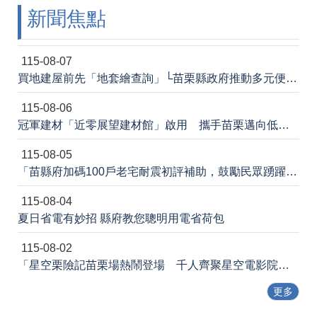
新聞焦點
法
令
規
章
115-08-07
買地建屋前先「地套繪查詢」└苗栗縣政府推動多元便民諮詢服務
政
府
115-08-06
資
冠軍建材「近零展望建材館」啟用 攜手苗栗邁向低碳建築新未來
訊
公
115-08-05
開
「苗縣府加碼100戶老宅耐震初評補助，鼓勵民眾踴躍申請」
補
115-08-04
助
公
夏日省電有妙招 縣府教您聰明用電省荷包
告
專
115-08-02
區
「星空栗險記苗栗場熱鬧登場 千人齊聚星空電影院 節能宣導寓教於樂」新聞稿
網
更多
站