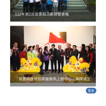
活
環
境
112年第2次苗栗縣工業聯繫會報
地
方
型
SBIR
特
定
工
廠
專
區
政
「苗栗縣政府招商服務馬上辦中心」揭牌成立
策
及
更多
業
務
宣