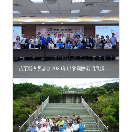
區
違
章
建
築
處
理
資
訊
系
統
苗栗縣各界參加2023年巴黎國際發明展獲獎表揚記者會
公
共
建
築
物
無
障
礙
生