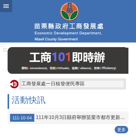
跳到主要內容區塊
進
階
搜
尋
:::
:::
業
務
簡
介
工商發展處一日核發便民專區
便
民
活動快訊
服
務
111年10月3日縣府舉辦苗栗市都市更新宣導說明會講義資料
111-10-04
公
佈
更多
欄