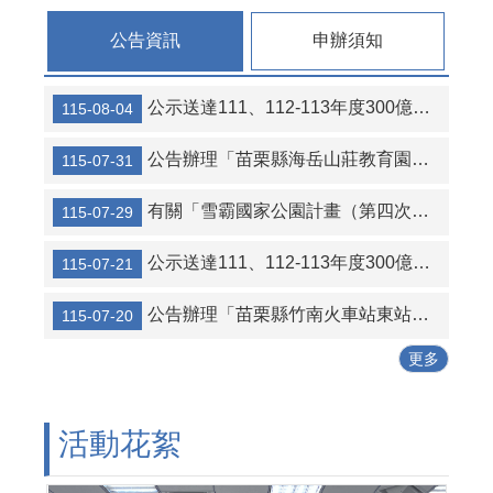
連
結
公告資訊
申辦須知
活
動
公示送達111、112-113年度300億元中央擴大租金補貼專案計畫當事人江○臻君等53人行政處分函名冊1份（計2頁）。
115-08-04
花
絮
公告辦理「苗栗縣海岳山莊教育園區新建營運移轉（BOT）案」公聽會。
115-07-31
性
別
有關「雪霸國家公園計畫（第四次通盤檢討）案」草案公開展覽及說明會
115-07-29
平
等
公示送達111、112-113年度300億元中央擴大租金補貼專案計畫當事人葉○儒君等56人行政處分函及補正通知函名冊1份（計2頁）。
115-07-21
專
區
公告辦理「苗栗縣竹南火車站東站停車場及商業設施興建營運移轉（BOT+ROT）案」公聽會。
115-07-20
公
更多
寓
大
廈
管
活動花絮
理
專