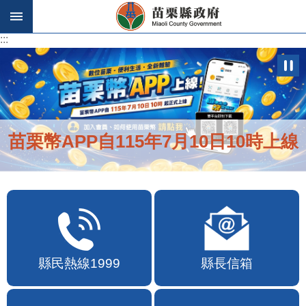
跳到主要內容區塊
:::
:::
苗栗幣APP自115年7月10日10時上線
縣民熱線1999
縣長信箱