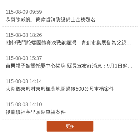
115-08-09 09:59
恭賀陳威帆、簡偉哲消防設備士金榜題名
115-08-08 18:26
3對3戰鬥陀螺團體賽決戰銅鑼灣 青創市集展售為父親節增添繽紛
115-08-08 15:37
苗栗親子館暨托嬰中心揭牌 縣長宣布好消息：9月1日起調降臨時托嬰費用
115-08-08 14:14
大湖鄉東興村東興楓葉地圖過後500公尺車禍案件
115-08-08 14:10
後龍鎮福寧里頭湖車禍案件
更多