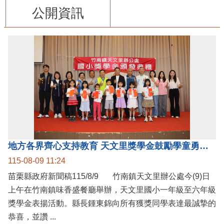
公開資訊
地方各界齊心支持教育 天文里獎學金鼓勵學童勇敢追夢
115-08-09 11:24
苗栗縣政府新聞稿115/8/9 竹南鎮天文里辦公處今(9)日
上午在竹南鎮味香盛餐廳舉辦，天文里國小一年級至六年級
獎學金表揚活動。縣長鍾東錦向所有獲獎同學表達最誠摯的
恭喜，並讚 ...