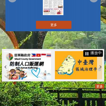
更多
播放中
更多