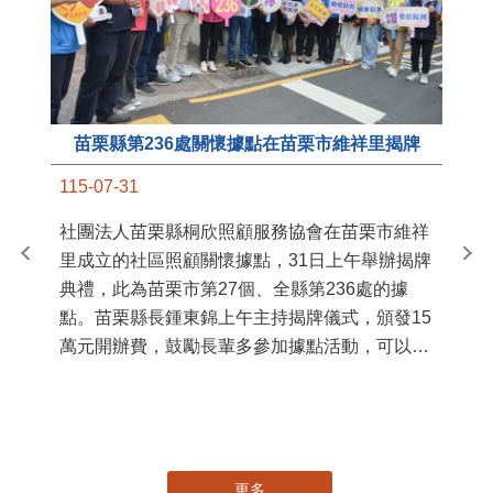
苗栗縣第236處關懷據點在苗栗市維祥里揭牌
11
115-07-31
國
社團法人苗栗縣桐欣照顧服務協會在苗栗市維祥
苗
里成立的社區照顧關懷據點，31日上午舉辦揭牌
署
典禮，此為苗栗市第27個、全縣第236處的據
作
點。苗栗縣長鍾東錦上午主持揭牌儀式，頒發15
縣
萬元開辦費，鼓勵長輩多參加據點活動，可以更
手
加健康、長壽。 坐落於苗栗市維祥里光華街89
號的社區照顧關懷據點，今 ...
更多