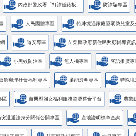
內政部警政署「打詐儀錶板」
防詐騙專區
臺
人民團體專區
特殊境遇家庭暨弱勢兒童及
網
道安專區
苗栗縣政府新住民照顧輔導資訊
小黑蚊防治區
無人機專區
客語推廣專
盈餘辦理社會福利專區
廉能透明專區
特殊境
專區
苗栗縣婦女福利服務資源整合平台
農業
衝突迴避法身分關係公開專區
產地證明標章查詢