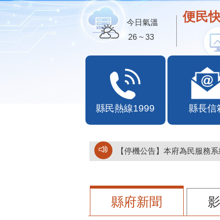
便民快
今日氣溫
26 ~ 33
縣民熱線1999
縣長信
【停機公告】本府為民服務系統
縣府新聞