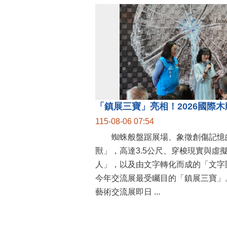
115-08-06 07:54
蜘蛛般盤踞展場、象徵創傷記憶
獸」，高達3.5公尺、穿梭現實與虛
人」，以及由文字轉化而成的「文字
今年交流展最受矚目的「鎮展三寶」。
藝術交流展即日 ...