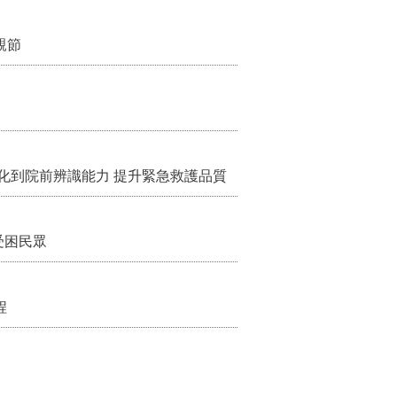
親節
化到院前辨識能力 提升緊急救護品質
受困民眾
程