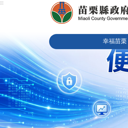
:::
跳到主要內容區塊
:::
幸福苗栗