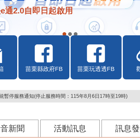
e通2.0自即日起啟用
箱
苗栗縣政府FB
苗栗玩透透FB
暫停服務通知(停止服務時間：115年8月6日17時至19時)
影音新聞
活動訊息
訊息發