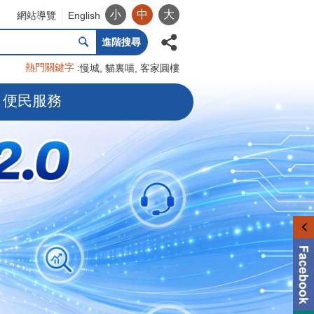
小
中
大
網站導覽
English
進階搜尋
熱門關鍵字
慢城
貓裏喵
客家圓樓
便民服務