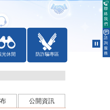
聯
絡
我
們
諮
詢
服
務
觀光休閒
防詐騙專區
布
公開資訊