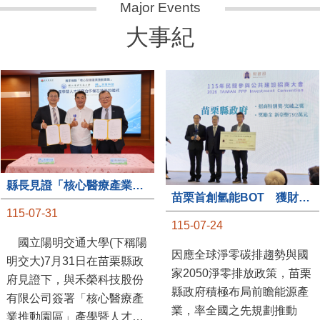
大事紀
縣長見證「核心醫療產業推動園區」產學合作簽約儀式
苗栗首創氫能BOT 獲財政部「突破之翼」肯定
115-07-31
115-07-24
國立陽明交通大學(下稱陽
因應全球淨零碳排趨勢與國
明交大)7月31日在苗栗縣政
家2050淨零排放政策，苗栗
府見證下，與禾榮科技股份
縣政府積極布局前瞻能源產
有限公司簽署「核心醫療產
業，率全國之先規劃推動
業推動園區」產學暨人才培