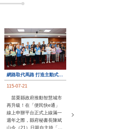
第235處關懷據點揭牌運作 縣長宣布共餐補助將加碼到1萬元
網路取代馬路 打造主動式數位便民服務 苗栗便民快e通 2.0智慧升級啟用
115-07-20
115-07-21
苗栗縣政府攜手牧田家庭
苗栗縣政府推動智慧城市
關懷協會，在頭屋鄉設立的
再升級！在「便民快e通」
社區照顧關懷據點20日揭牌
線上申辦平台正式上線滿一
運作，這是鄉內第6個、全
週年之際，縣府秘書長陳斌
縣第235處的據點；縣長鍾
山今（21）日親自主持「便