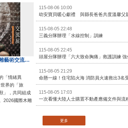
115-08-06 10:00
幼安寶貝暖心獻禮 與縣長爸爸共度溫馨父
115-08-05 22:48
三義分隊辦理「水線控制」訓練
115-08-05 22:45
頭屋分隊辦理「六大致命胸痛」救護訓練 強
「鎮展三寶」亮相！2026國際木雕藝術交流展登場 國際木雕競賽得獎入圍名單同步揭曉
115-08-05 21:29
的「情緒異
命懸一線！住宅陷火海 消防員火速救出3名
擬世界的「旅
115-08-05 17:03
獸」，共同組成
一次看懂大陸人士購置不動產應備文件與流
2026國際木雕
更多