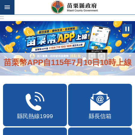
跳到主要內容區塊
:::
:::
苗栗幣APP自115年7月10日10時上線
縣民熱線1999
縣長信箱