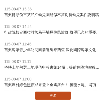
115-08-07 15:36
苗栗縣頭份市某私立幼兒園疑似不當對待幼兒案件說明稿
115-08-07 14:54
行政院核定西拉雅族為平埔原住民族群 盼望已久的重要時刻到來！8月13日起受理民族成員名冊登記
115-08-07 11:46
苗栗客家青少年訪問團前進馬來西亞 深化國際客家文化交流
115-08-07 11:11
移轉土地勾選土地現值申報書第14欄，提前保障地價稅節稅權益
115-08-07 11:00
苗栗農村綠色照顧成果登上全國舞台！ 後龍水尾、埔頂社區前進2026高齡健康產業博覽會
更多