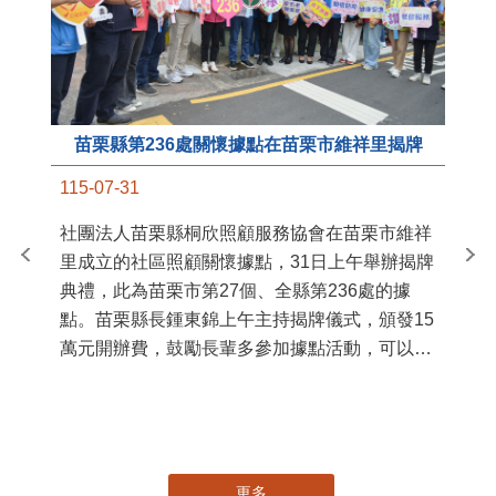
苗栗縣第236處關懷據點在苗栗市維祥里揭牌
11
115-07-31
國
社團法人苗栗縣桐欣照顧服務協會在苗栗市維祥
苗
里成立的社區照顧關懷據點，31日上午舉辦揭牌
署
典禮，此為苗栗市第27個、全縣第236處的據
作
點。苗栗縣長鍾東錦上午主持揭牌儀式，頒發15
縣
萬元開辦費，鼓勵長輩多參加據點活動，可以更
手
加健康、長壽。 坐落於苗栗市維祥里光華街89
號的社區照顧關懷據點，今 ...
更多