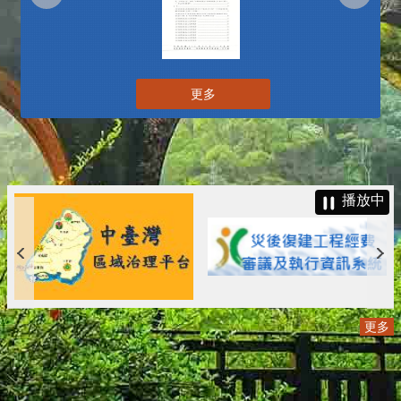
更多
播放中
更多