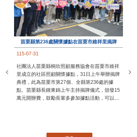
苗栗縣第236處關懷據點在苗栗市維祥里揭牌
11
115-07-31
國
社團法人苗栗縣桐欣照顧服務協會在苗栗市維祥
苗
里成立的社區照顧關懷據點，31日上午舉辦揭牌
署
典禮，此為苗栗市第27個、全縣第236處的據
作
點。苗栗縣長鍾東錦上午主持揭牌儀式，頒發15
縣
萬元開辦費，鼓勵長輩多參加據點活動，可以更
手
加健康、長壽。 坐落於苗栗市維祥里光華街89
號的社區照顧關懷據點，今 ...