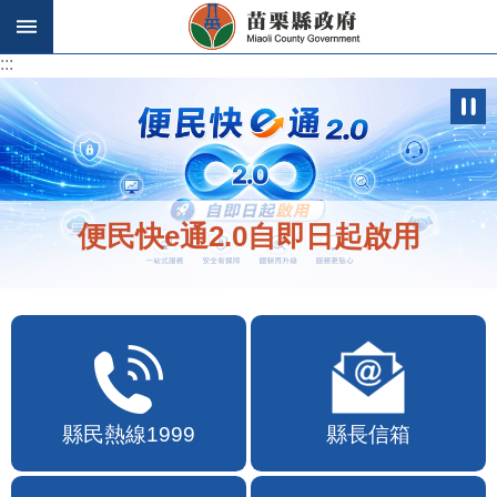
跳到主要內容區塊
:::
:::
便民快e通2.0自即日起啟用
縣民熱線1999
縣長信箱