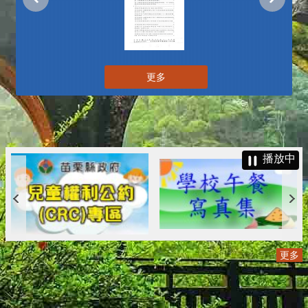
更多
播放中
更多