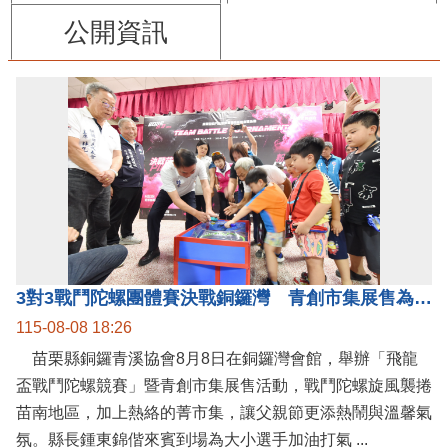
公開資訊
3對3戰鬥陀螺團體賽決戰銅鑼灣 青創市集展售為父親節增添繽紛
115-08-08 18:26
苗栗縣銅鑼青溪協會8月8日在銅鑼灣會館，舉辦「飛龍
盃戰鬥陀螺競賽」暨青創市集展售活動，戰鬥陀螺旋風襲捲
苗南地區，加上熱絡的菁市集，讓父親節更添熱鬧與溫馨氣
氛。縣長鍾東錦偕來賓到場為大小選手加油打氣 ...