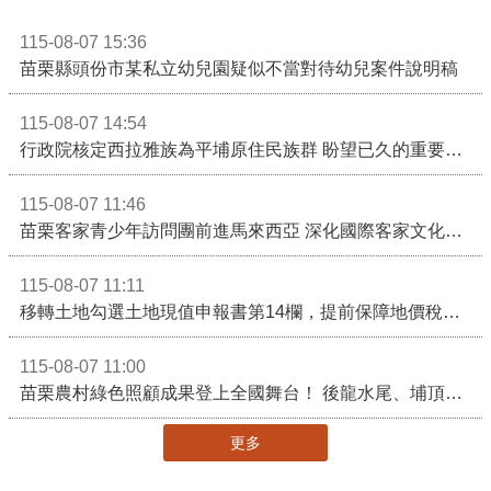
115-08-07 15:36
苗栗縣頭份市某私立幼兒園疑似不當對待幼兒案件說明稿
115-08-07 14:54
行政院核定西拉雅族為平埔原住民族群 盼望已久的重要時刻到來！8月13日起受理民族成員名冊登記
115-08-07 11:46
苗栗客家青少年訪問團前進馬來西亞 深化國際客家文化交流
115-08-07 11:11
移轉土地勾選土地現值申報書第14欄，提前保障地價稅節稅權益
115-08-07 11:00
苗栗農村綠色照顧成果登上全國舞台！ 後龍水尾、埔頂社區前進2026高齡健康產業博覽會
更多