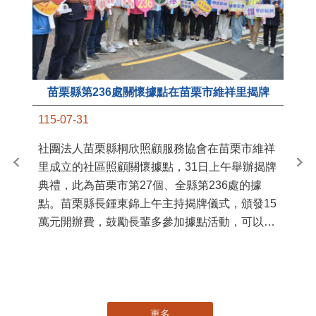
苗栗縣第236處關懷據點在苗栗市維祥里揭牌
11
115-07-31
國
社團法人苗栗縣桐欣照顧服務協會在苗栗市維祥
苗
里成立的社區照顧關懷據點，31日上午舉辦揭牌
署
典禮，此為苗栗市第27個、全縣第236處的據
作
點。苗栗縣長鍾東錦上午主持揭牌儀式，頒發15
縣
萬元開辦費，鼓勵長輩多參加據點活動，可以更
手
加健康、長壽。 坐落於苗栗市維祥里光華街89
號的社區照顧關懷據點，今 ...
更多