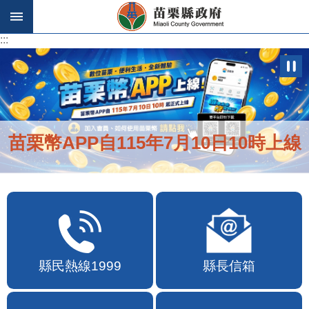
跳到主要內容區塊
:::
:::
苗栗幣APP自115年7月10日10時上線
縣民熱線1999
縣長信箱