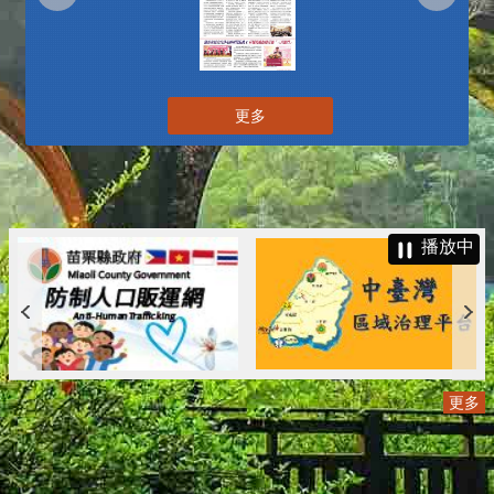
更多
播放中
更多