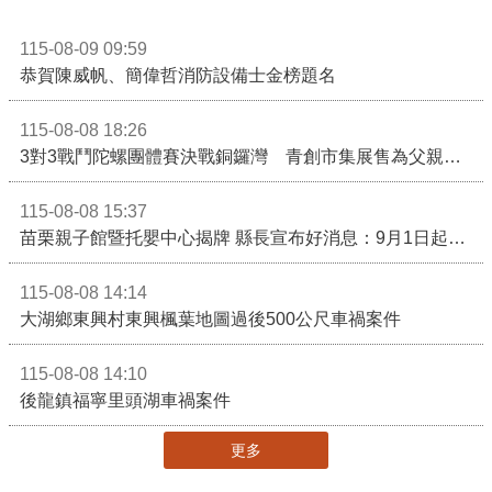
115-08-09 09:59
恭賀陳威帆、簡偉哲消防設備士金榜題名
115-08-08 18:26
3對3戰鬥陀螺團體賽決戰銅鑼灣 青創市集展售為父親節增添繽紛
115-08-08 15:37
苗栗親子館暨托嬰中心揭牌 縣長宣布好消息：9月1日起調降臨時托嬰費用
115-08-08 14:14
大湖鄉東興村東興楓葉地圖過後500公尺車禍案件
115-08-08 14:10
後龍鎮福寧里頭湖車禍案件
更多