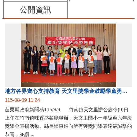
公開資訊
地方各界齊心支持教育 天文里獎學金鼓勵學童勇敢追夢
115-08-09 11:24
苗栗縣政府新聞稿115/8/9 竹南鎮天文里辦公處今(9)日
上午在竹南鎮味香盛餐廳舉辦，天文里國小一年級至六年級
獎學金表揚活動。縣長鍾東錦向所有獲獎同學表達最誠摯的
恭喜，並讚 ...