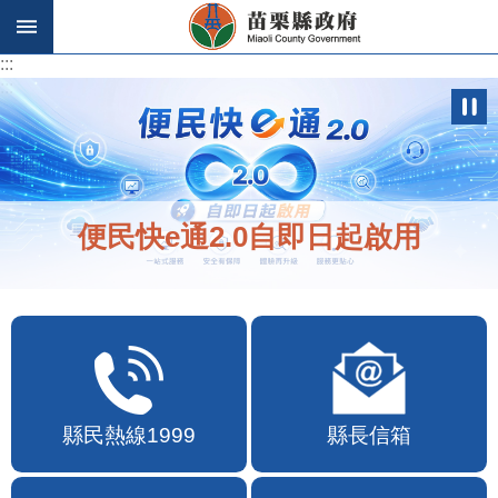
跳到主要內容區塊
:::
:::
便民快e通2.0自即日起啟用
縣民熱線1999
縣長信箱