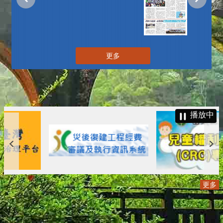
更多
播放中
更多