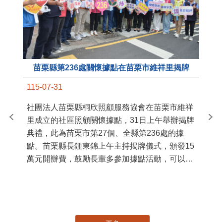
苗栗縣第236處關懷據點在苗栗市維祥里揭牌
11
115-07-31
國
社團法人苗栗縣桐欣照顧服務協會在苗栗市維祥
苗
里成立的社區照顧關懷據點，31日上午舉辦揭牌
署
典禮，此為苗栗市第27個、全縣第236處的據
作
點。苗栗縣長鍾東錦上午主持揭牌儀式，頒發15
縣
萬元開辦費，鼓勵長輩多參加據點活動，可以更
手
加健康、長壽。 坐落於苗栗市維祥里光華街89
號的社區照顧關懷據點，今 ...