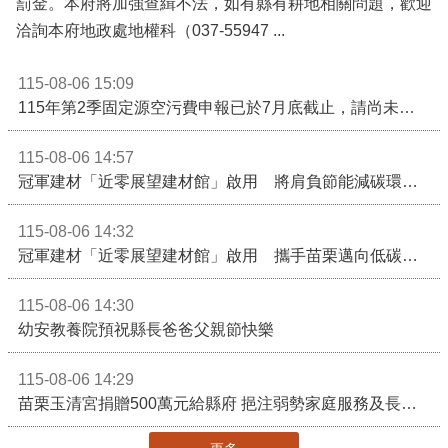
罰金。本府將加強查緝不法，如有縣有耕地相關問題，歡迎
洽詢本府地政處地權科（037-55947 ...
115-08-06 15:09
115年第2季固定源空污費申報已於7月底截止，請尚未申報公私場所儘速完成申繳，以免面臨滯納金及罰鍰!
115-08-06 14:57
冠軍建材「近零展望建材館」啟用 將肩負節能減碳環境教育重任
115-08-06 14:32
冠軍建材「近零展望建材館」啟用 攜手苗栗邁向低碳建築新未來
115-08-06 14:30
幼安教養院預祝縣長爸爸父親節快樂
115-08-06 14:29
苗栗玉清宮捐贈500萬元給縣府 挹注弱勢家庭服務及長照醫療資源