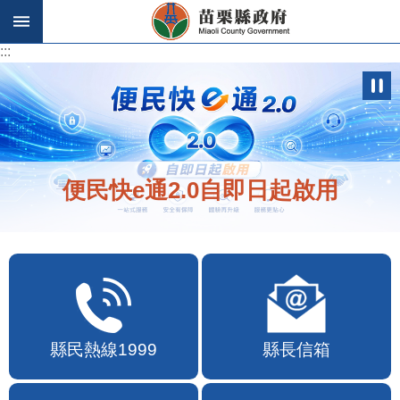
跳到主要內容區塊
:::
:::
便民快e通2.0自即日起啟用
縣民熱線1999
縣長信箱