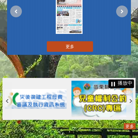
更多
播放中
更多