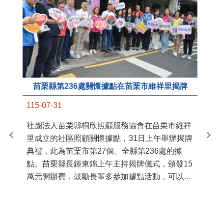
苗栗縣第236處關懷據點在苗栗市維祥里揭牌
11
115-07-31
國
社團法人苗栗縣桐欣照顧服務協會在苗栗市維祥
苗
里成立的社區照顧關懷據點，31日上午舉辦揭牌
署
典禮，此為苗栗市第27個、全縣第236處的據
作
點。苗栗縣長鍾東錦上午主持揭牌儀式，頒發15
縣
萬元開辦費，鼓勵長輩多參加據點活動，可以更
手
加健康、長壽。 坐落於苗栗市維祥里光華街89
號的社區照顧關懷據點，今 ...