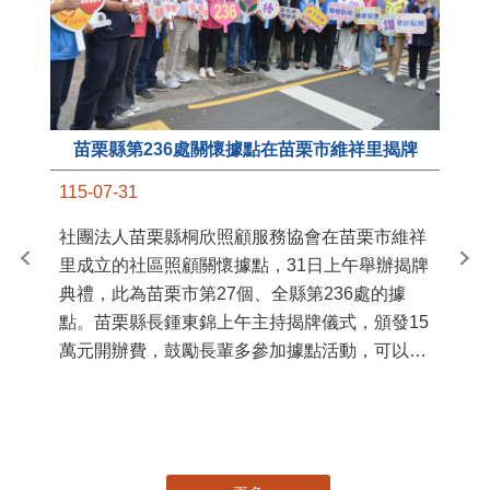
苗栗縣第236處關懷據點在苗栗市維祥里揭牌
11
115-07-31
國
社團法人苗栗縣桐欣照顧服務協會在苗栗市維祥
苗
里成立的社區照顧關懷據點，31日上午舉辦揭牌
署
典禮，此為苗栗市第27個、全縣第236處的據
作
點。苗栗縣長鍾東錦上午主持揭牌儀式，頒發15
縣
萬元開辦費，鼓勵長輩多參加據點活動，可以更
手
加健康、長壽。 坐落於苗栗市維祥里光華街89
號的社區照顧關懷據點，今 ...
更多