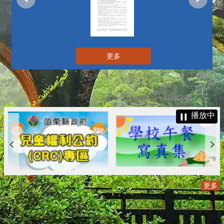
更多
播放中
更多