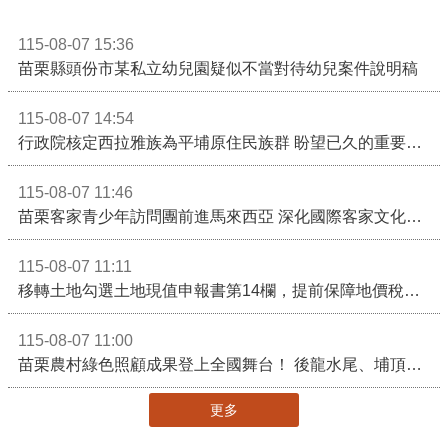
115-08-07 15:36
苗栗縣頭份市某私立幼兒園疑似不當對待幼兒案件說明稿
115-08-07 14:54
行政院核定西拉雅族為平埔原住民族群 盼望已久的重要時刻到來！8月13日起受理民族成員名冊登記
115-08-07 11:46
苗栗客家青少年訪問團前進馬來西亞 深化國際客家文化交流
115-08-07 11:11
移轉土地勾選土地現值申報書第14欄，提前保障地價稅節稅權益
115-08-07 11:00
苗栗農村綠色照顧成果登上全國舞台！ 後龍水尾、埔頂社區前進2026高齡健康產業博覽會
更多