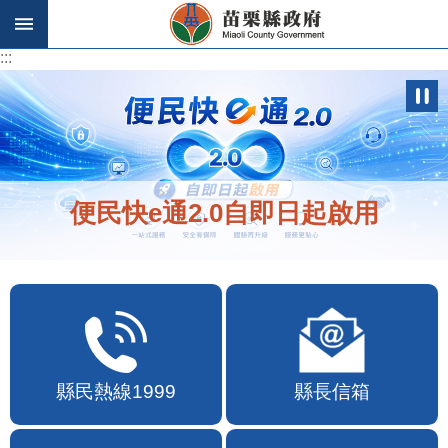
跳到主要內容區塊
:::
:::
歡迎在地店家加入苗栗幣合作行列
縣民熱線1999
縣長信箱