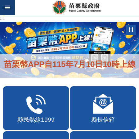
跳到主要內容區塊
:::
:::
苗栗幣APP自115年7月10日10時上線
縣民熱線1999
縣長信箱