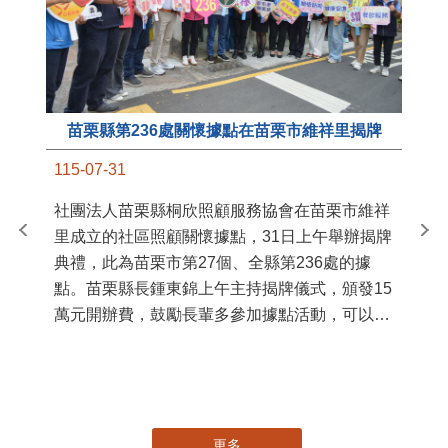
苗栗縣第236處關懷據點在苗栗市維祥里揭牌
11
115-07-31
國
社團法人苗栗縣桐欣照顧服務協會在苗栗市維祥
苗
里成立的社區照顧關懷據點，31日上午舉辦揭牌
署
典禮，此為苗栗市第27個、全縣第236處的據
作
點。苗栗縣長鍾東錦上午主持揭牌儀式，頒發15
縣
萬元開辦費，鼓勵長輩多參加據點活動，可以更
手
加健康、長壽。 坐落於苗栗市維祥里光華街89
號的社區照顧關懷據點，今 ...
更多