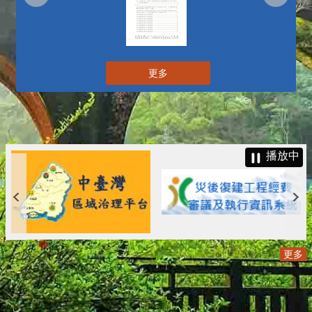
更多
播放中
更多