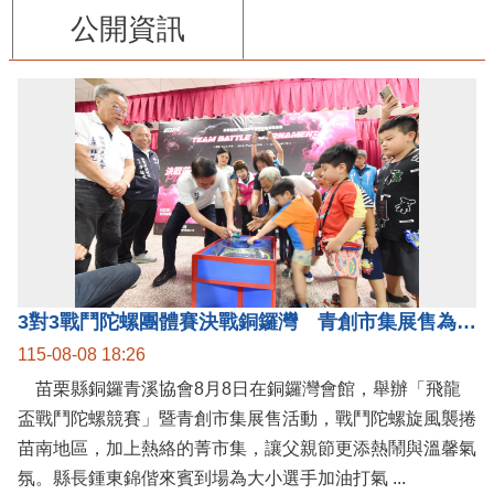
公開資訊
3對3戰鬥陀螺團體賽決戰銅鑼灣 青創市集展售為父親節增添繽紛
115-08-08 18:26
苗栗縣銅鑼青溪協會8月8日在銅鑼灣會館，舉辦「飛龍
盃戰鬥陀螺競賽」暨青創市集展售活動，戰鬥陀螺旋風襲捲
苗南地區，加上熱絡的菁市集，讓父親節更添熱鬧與溫馨氣
氛。縣長鍾東錦偕來賓到場為大小選手加油打氣 ...