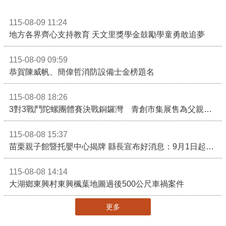
115-08-09 11:24
地方各界齊心支持教育 天文里獎學金鼓勵學童勇敢追夢
115-08-09 09:59
恭賀陳威帆、簡偉哲消防設備士金榜題名
115-08-08 18:26
3對3戰鬥陀螺團體賽決戰銅鑼灣 青創市集展售為父親節增添繽紛
115-08-08 15:37
苗栗親子館暨托嬰中心揭牌 縣長宣布好消息：9月1日起調降臨時托嬰費用
115-08-08 14:14
大湖鄉東興村東興楓葉地圖過後500公尺車禍案件
更多