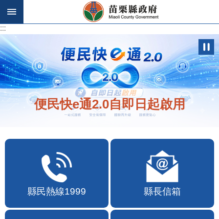
跳到主要內容區塊
:::
:::
便民快e通2.0自即日起啟用
縣民熱線1999
縣長信箱