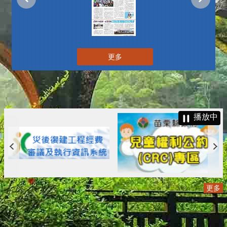
更多
播放中
更多