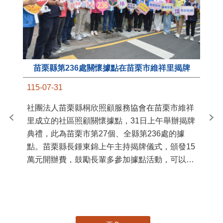
苗栗縣第236處關懷據點在苗栗市維祥里揭牌
11
115-07-31
國
社團法人苗栗縣桐欣照顧服務協會在苗栗市維祥
苗
里成立的社區照顧關懷據點，31日上午舉辦揭牌
署
典禮，此為苗栗市第27個、全縣第236處的據
作
點。苗栗縣長鍾東錦上午主持揭牌儀式，頒發15
縣
萬元開辦費，鼓勵長輩多參加據點活動，可以更
手
加健康、長壽。 坐落於苗栗市維祥里光華街89
號的社區照顧關懷據點，今 ...