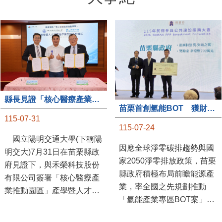
縣長見證「核心醫療產業推動園區」產學合作簽約儀式
苗栗首創氫能BOT 獲財政部「突破之翼」肯定
115-07-31
115-07-24
國立陽明交通大學(下稱陽
因應全球淨零碳排趨勢與國
明交大)7月31日在苗栗縣政
家2050淨零排放政策，苗栗
府見證下，與禾榮科技股份
縣政府積極布局前瞻能源產
有限公司簽署「核心醫療產
業，率全國之先規劃推動
業推動園區」產學暨人才培
「氫能產業專區BOT案」，
育合作備忘錄，為苗栗產業
透過促進民間參與公共建設
升級注入新動能，會中，縣