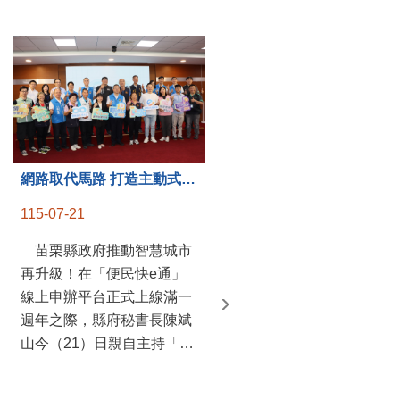
第235處關懷據點揭牌運作 縣長宣布共餐補助將加碼到1萬元
網路取代馬路 打造主動式數位便民服務 苗栗便民快e通 2.0智慧升級啟用
115-07-20
115-07-21
苗栗縣政府攜手牧田家庭
苗栗縣政府推動智慧城市
關懷協會，在頭屋鄉設立的
再升級！在「便民快e通」
社區照顧關懷據點20日揭牌
線上申辦平台正式上線滿一
運作，這是鄉內第6個、全
週年之際，縣府秘書長陳斌
縣第235處的據點；縣長鍾
山今（21）日親自主持「便
東錦在主持揭牌儀式推進據
民快e通 2.0 啟用記者會」，
點總數的同時，也宣布年底
宣布系統全面升級。數位發