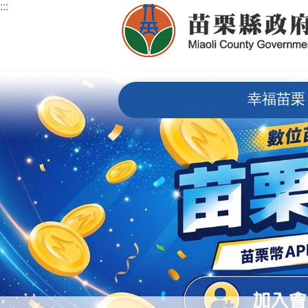
:::
跳到主要內容區塊
:::
幸福苗栗