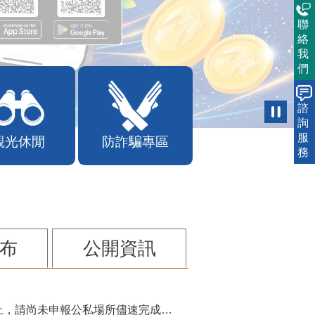
聯
絡
我
們
諮
詢
服
觀光休閒
防詐騙專區
務
布
公開資訊
115年第2季固定源空污費申報已於7月底截止，請尚未申報公私場所儘速完成申繳，以免面臨滯納金及罰鍰!