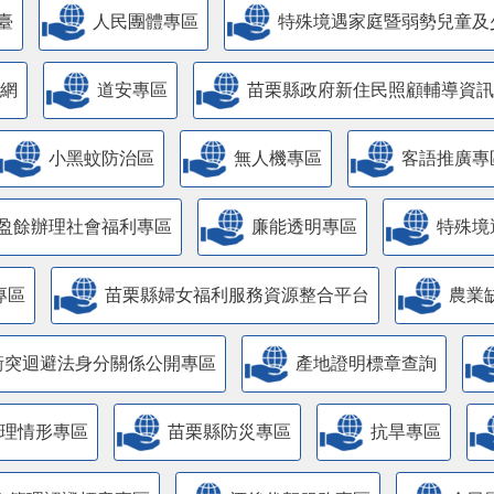
臺
人民團體專區
特殊境遇家庭暨弱勢兒童及
網
道安專區
苗栗縣政府新住民照顧輔導資訊
小黑蚊防治區
無人機專區
客語推廣專
盈餘辦理社會福利專區
廉能透明專區
特殊境
專區
苗栗縣婦女福利服務資源整合平台
農業
衝突迴避法身分關係公開專區
產地證明標章查詢
管理情形專區
苗栗縣防災專區
抗旱專區