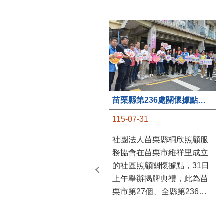
苗栗縣第236處關懷據點在苗栗市維祥里揭牌
115-07-31
社團法人苗栗縣桐欣照顧服
務協會在苗栗市維祥里成立
的社區照顧關懷據點，31日
上午舉辦揭牌典禮，此為苗
栗市第27個、全縣第236處
的據點。苗栗縣長鍾東錦上
午主持揭牌儀式，頒發15萬