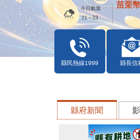
苗栗幣
今日氣溫
21 ~ 23
縣民熱線1999
縣長信
縣府新聞