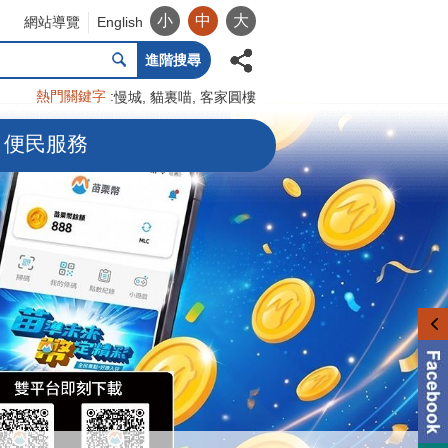
小
中
大
網站導覽
English
進階搜尋
熱門關鍵字
慢城
貓裏喵
客家圓樓
便民服務