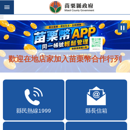
跳到主要內容區塊
:::
:::
歡迎在地店家加入苗栗幣合作行列
縣民熱線1999
縣長信箱