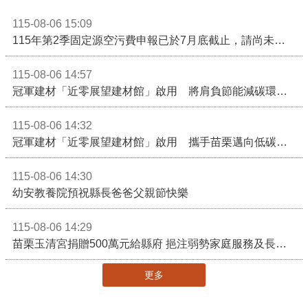
115-08-06 15:09
115年第2季固定源空污費申報已於7月底截止，請尚未申報公私場所儘速完成申繳，以免面臨滯納金及罰鍰!
115-08-06 14:57
冠軍建材「近零展望建材館」啟用 將肩負節能減碳環境教育重任
115-08-06 14:32
冠軍建材「近零展望建材館」啟用 攜手苗栗邁向低碳建築新未來
115-08-06 14:30
幼安教養院預祝縣長爸爸父親節快樂
115-08-06 14:29
苗栗玉清宮捐贈500萬元給縣府 挹注弱勢家庭服務及長照醫療資源
更多