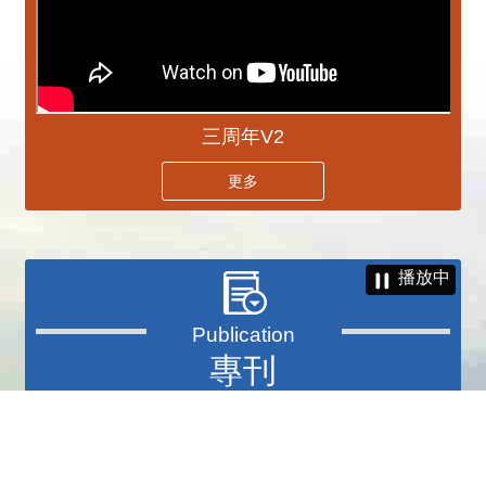
三周年V2
更多
播放中
專刊