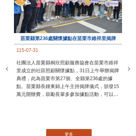
苗栗縣第236處關懷據點在苗栗市維祥里揭牌
11
115-07-31
國
社團法人苗栗縣桐欣照顧服務協會在苗栗市維祥
苗
里成立的社區照顧關懷據點，31日上午舉辦揭牌
署
典禮，此為苗栗市第27個、全縣第236處的據
作
點。苗栗縣長鍾東錦上午主持揭牌儀式，頒發15
縣
萬元開辦費，鼓勵長輩多參加據點活動，可以更
手
加健康、長壽。 坐落於苗栗市維祥里光華街89
號的社區照顧關懷據點，今 ...
更多