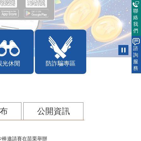
聯
絡
我
們
諮
詢
服
觀光休閒
防詐騙專區
務
布
公開資訊
少棒邀請賽在苗栗舉辦