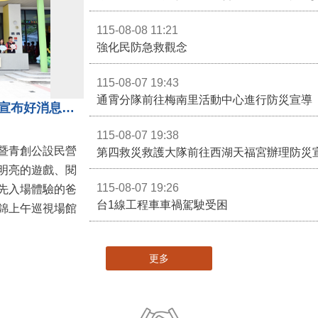
115-08-08 11:21
強化民防急救觀念
115-08-07 19:43
通霄分隊前往梅南里活動中心進行防災宣導
苗栗親子館暨托嬰中心揭牌 縣長宣布好消息：9月1日起調降臨時托嬰費用
115-08-07 19:38
暨青創公設民營
第四救災救護大隊前往西湖天福宮辦理防災
明亮的遊戲、閱
115-08-07 19:26
先入場體驗的爸
台1線工程車車禍駕駛受困
錦上午巡視場館
更多