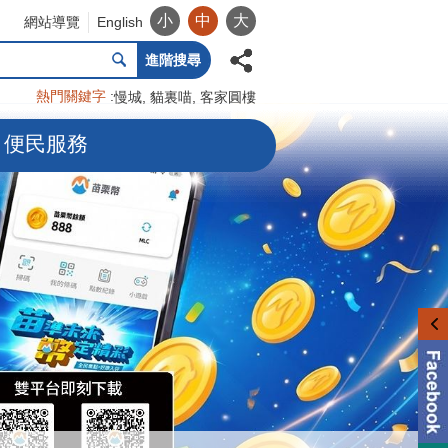
小
中
大
網站導覽
English
進階搜尋
熱門關鍵字
慢城
貓裏喵
客家圓樓
便民服務