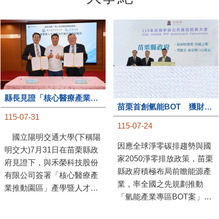
縣長見證「核心醫療產業推動園區」產學合作簽約儀式
苗栗首創氫能BOT 獲財政部「突破之翼」肯定
115-07-31
115-07-24
國立陽明交通大學(下稱陽
因應全球淨零碳排趨勢與國
明交大)7月31日在苗栗縣政
家2050淨零排放政策，苗栗
府見證下，與禾榮科技股份
縣政府積極布局前瞻能源產
有限公司簽署「核心醫療產
業，率全國之先規劃推動
業推動園區」產學暨人才培
「氫能產業專區BOT案」，
育合作備忘錄，為苗栗產業
透過促進民間參與公共建設
升級注入新動能，會中，縣