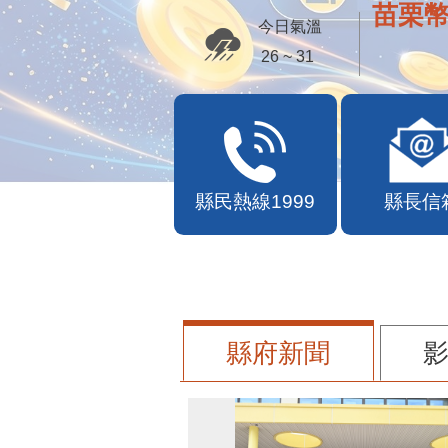
苗栗幣
今日氣溫
26 ~ 31
縣民熱線1999
縣長信
縣府新聞