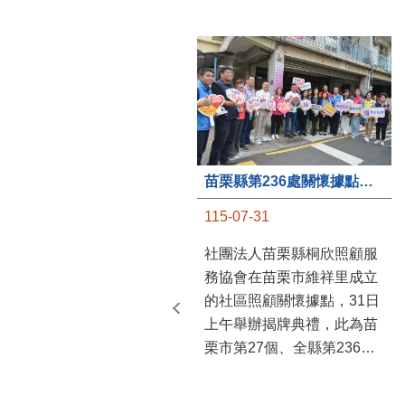
苗栗縣第236處關懷據點在苗栗市維祥里揭牌
115-07-31
社團法人苗栗縣桐欣照顧服
務協會在苗栗市維祥里成立
的社區照顧關懷據點，31日
上午舉辦揭牌典禮，此為苗
栗市第27個、全縣第236處
的據點。苗栗縣長鍾東錦上
午主持揭牌儀式，頒發15萬