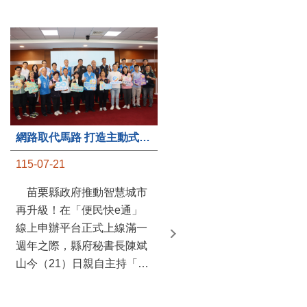
第235處關懷據點揭牌運作 縣長宣布共餐補助將加碼到1萬元
網路取代馬路 打造主動式數位便民服務 苗栗便民快e通 2.0智慧升級啟用
115-07-20
115-07-21
苗栗縣政府攜手牧田家庭
苗栗縣政府推動智慧城市
關懷協會，在頭屋鄉設立的
再升級！在「便民快e通」
社區照顧關懷據點20日揭牌
線上申辦平台正式上線滿一
運作，這是鄉內第6個、全
週年之際，縣府秘書長陳斌
縣第235處的據點；縣長鍾
山今（21）日親自主持「便
東錦在主持揭牌儀式推進據
民快e通 2.0 啟用記者會」，
點總數的同時，也宣布年底
宣布系統全面升級。數位發