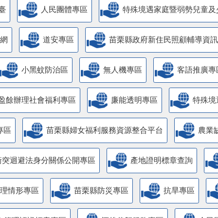
臺
人民團體專區
特殊境遇家庭暨弱勢兒童及
網
道安專區
苗栗縣政府新住民照顧輔導資訊
小黑蚊防治區
無人機專區
客語推廣專
盈餘辦理社會福利專區
廉能透明專區
特殊境
專區
苗栗縣婦女福利服務資源整合平台
農業
衝突迴避法身分關係公開專區
產地證明標章查詢
管理情形專區
苗栗縣防災專區
抗旱專區