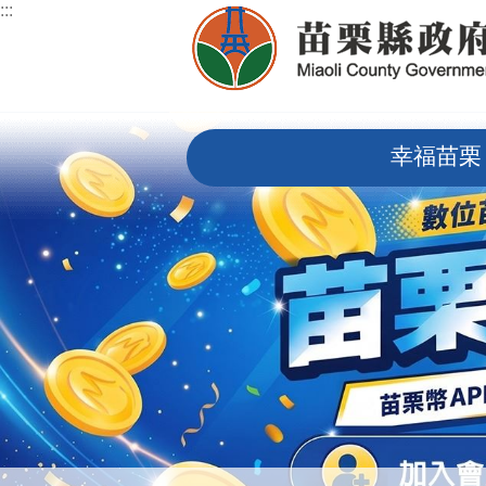
:::
跳到主要內容區塊
:::
幸福苗栗