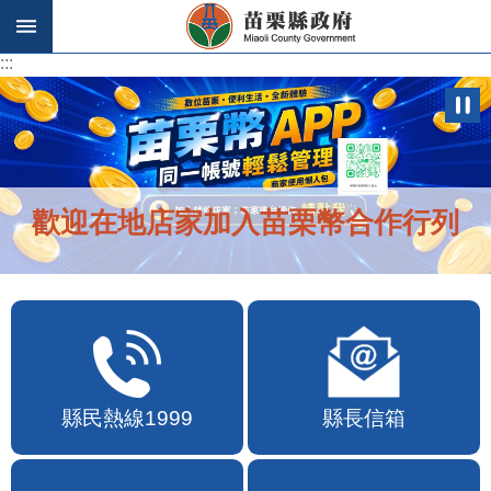
跳到主要內容區塊
:::
:::
歡迎在地店家加入苗栗幣合作行列
縣民熱線1999
縣長信箱