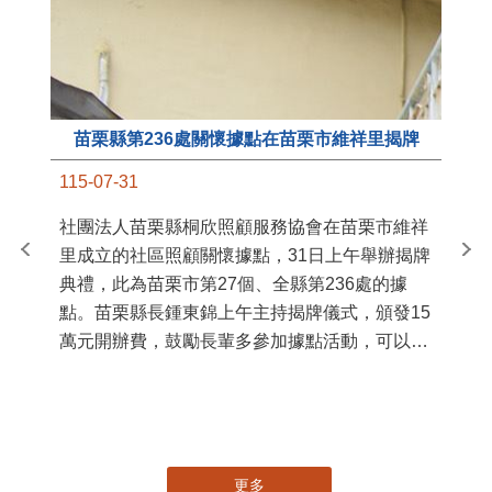
苗栗縣第236處關懷據點在苗栗市維祥里揭牌
11
115-07-31
國
社團法人苗栗縣桐欣照顧服務協會在苗栗市維祥
苗
里成立的社區照顧關懷據點，31日上午舉辦揭牌
署
典禮，此為苗栗市第27個、全縣第236處的據
作
點。苗栗縣長鍾東錦上午主持揭牌儀式，頒發15
縣
萬元開辦費，鼓勵長輩多參加據點活動，可以更
手
加健康、長壽。 坐落於苗栗市維祥里光華街89
號的社區照顧關懷據點，今 ...
更多