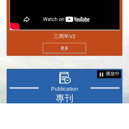
三周年V2
更多
播放中
專刊