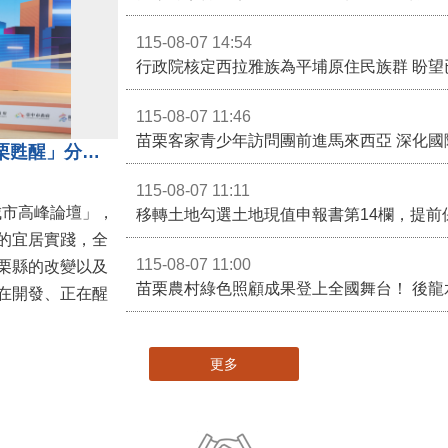
苗栗縣頭份市某私立幼兒園疑似不當對待幼
115-08-07 14:54
115-08-07 11:46
苗栗客家青少年訪問團前進馬來西亞 深化國
苗栗縣長鍾東錦受邀演講 「苗栗甦醒」分享近年轉變
115-08-07 11:11
城市高峰論壇」，
移轉土地勾選土地現值申報書第14欄，提前
的宜居實踐，全
115-08-07 11:00
栗縣的改變以及
在開發、正在醒
更多