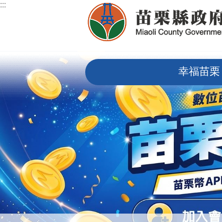
:::
跳到主要內容區塊
:::
幸福苗栗