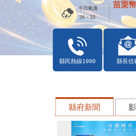
便民快
今日氣溫
26 ~ 33
縣民熱線1999
縣長信
縣府新聞