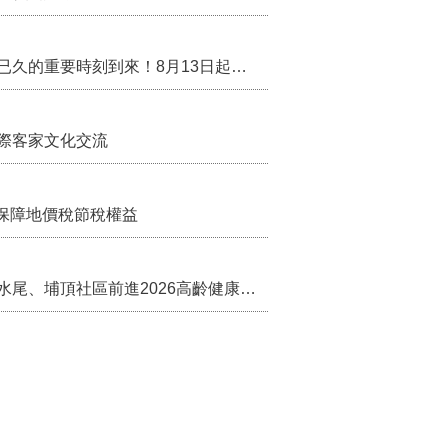
兒案件說明稿
行政院核定西拉雅族為平埔原住民族群 盼望已久的重要時刻到來！8月13日起受理民族成員名冊登記
際客家文化交流
保障地價稅節稅權益
苗栗農村綠色照顧成果登上全國舞台！ 後龍水尾、埔頂社區前進2026高齡健康產業博覽會