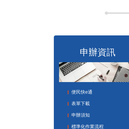
申辦資訊
便民快e通
表單下載
申辦須知