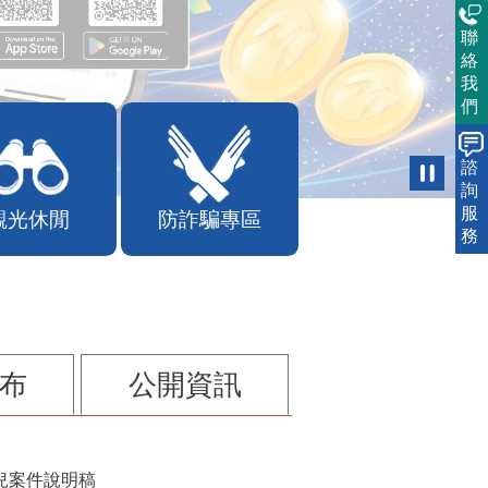
聯
絡
我
們
諮
詢
服
務
觀光休閒
防詐騙專區
布
公開資訊