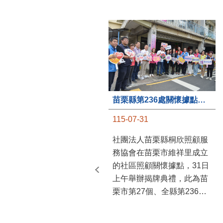
苗栗縣第236處關懷據點在苗栗市維祥里揭牌
115-07-31
社團法人苗栗縣桐欣照顧服
務協會在苗栗市維祥里成立
的社區照顧關懷據點，31日
上午舉辦揭牌典禮，此為苗
栗市第27個、全縣第236處
的據點。苗栗縣長鍾東錦上