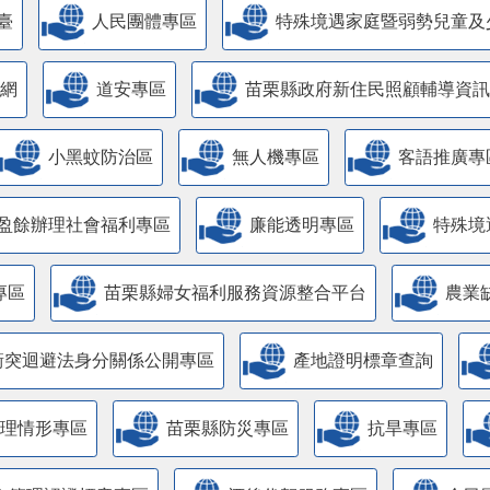
臺
人民團體專區
特殊境遇家庭暨弱勢兒童及
網
道安專區
苗栗縣政府新住民照顧輔導資訊
小黑蚊防治區
無人機專區
客語推廣專
盈餘辦理社會福利專區
廉能透明專區
特殊境
專區
苗栗縣婦女福利服務資源整合平台
農業
衝突迴避法身分關係公開專區
產地證明標章查詢
管理情形專區
苗栗縣防災專區
抗旱專區