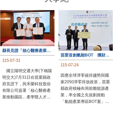
大事紀
縣長見證「核心醫療產業推動園區」產學合作簽約儀式
苗栗首創氫能BOT 獲財政部「突破之翼」肯定
115-07-31
115-07-24
國立陽明交通大學(下稱陽
因應全球淨零碳排趨勢與國
明交大)7月31日在苗栗縣政
家2050淨零排放政策，苗栗
府見證下，與禾榮科技股份
縣政府積極布局前瞻能源產
有限公司簽署「核心醫療產
業，率全國之先規劃推動
業推動園區」產學暨人才培
「氫能產業專區BOT案」，
育合作備忘錄，為苗栗產業
透過促進民間參與公共建設