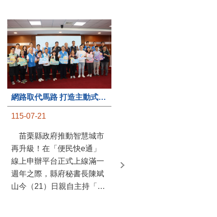
第235處關懷據點揭牌運作 縣長宣布共餐補助將加碼到1萬元
網路取代馬路 打造主動式數位便民服務 苗栗便民快e通 2.0智慧升級啟用
115-07-20
115-07-21
苗栗縣政府攜手牧田家庭
苗栗縣政府推動智慧城市
關懷協會，在頭屋鄉設立的
再升級！在「便民快e通」
社區照顧關懷據點20日揭牌
線上申辦平台正式上線滿一
運作，這是鄉內第6個、全
週年之際，縣府秘書長陳斌
縣第235處的據點；縣長鍾
山今（21）日親自主持「便
東錦在主持揭牌儀式推進據
民快e通 2.0 啟用記者會」，
點總數的同時，也宣布年底