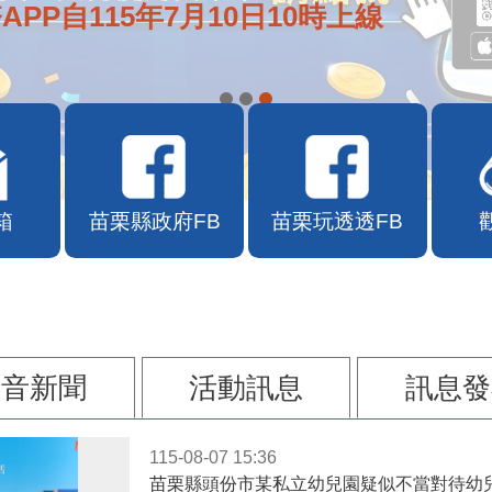
e通2.0自即日起啟用
箱
苗栗縣政府FB
苗栗玩透透FB
影音新聞
活動訊息
訊息發
115-08-07 15:36