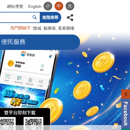
小
中
大
網站導覽
English
進階搜尋
熱門關鍵字
慢城
貓裏喵
客家圓樓
便民服務