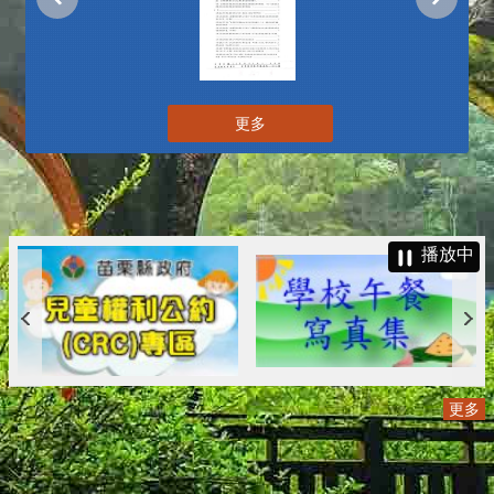
更多
播放中
更多