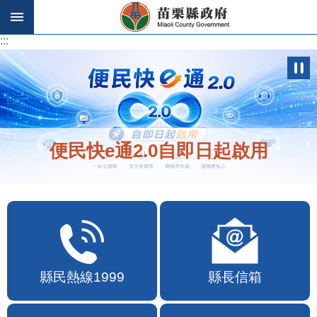
跳到主要內容區塊
:::
:::
便民快e通2.0自即日起啟用
縣民熱線1999
縣長信箱