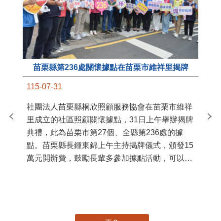
苗栗縣第236處關懷據點在苗栗市維祥里揭牌
11
115-07-31
國
社團法人苗栗縣桐欣照顧服務協會在苗栗市維祥
苗
里成立的社區照顧關懷據點，31日上午舉辦揭牌
署
典禮，此為苗栗市第27個、全縣第236處的據
作
點。苗栗縣長鍾東錦上午主持揭牌儀式，頒發15
縣
萬元開辦費，鼓勵長輩多參加據點活動，可以更
手
加健康、長壽。 坐落於苗栗市維祥里光華街89
號的社區照顧關懷據點，今 ...