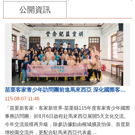
公開資訊
苗栗客家青少年訪問團前進馬來西亞 深化國際客家文化交流
115-08-07 11:46
「苗栗新客家・客家新世界-苗栗縣115年度客家青少年國際
事務訪問團」於8月6日啟程赴馬來西亞展開5天文化交流。
今年交流規模再升級，除參訪據點由檳城擴及怡保、首度新
增校園交流外，更配合駐馬來西亞代表處 ...