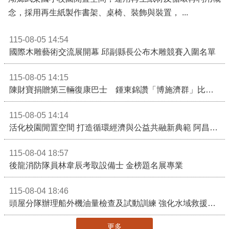
念，採用再生紙製作書架、桌椅、裝飾與裝置， ...
115-08-05 14:54
國際木雕藝術交流展開幕 邱副縣長公布木雕競賽入圍名單
115-08-05 14:15
陳財寶捐贈第三輛復康巴士 鍾東錦讚「博施濟群」比喻如及時雨
115-08-05 14:14
活化校園閒置空間 打造循環經濟與公益共融新典範 阿昌共好聚落揭牌
115-08-04 18:57
後龍消防隊員林韋辰考取設備士 金榜題名展專業
115-08-04 18:46
頭屋分隊辦理船外機油量檢查及試動訓練 強化水域救援整備量能
更多