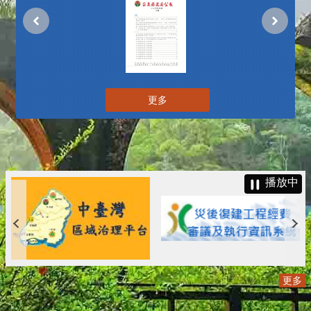
更多
播放中
更多