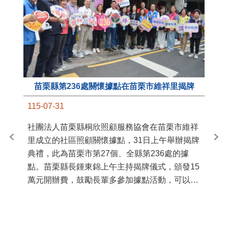
苗栗縣第236處關懷據點在苗栗市維祥里揭牌
11
115-07-31
國
社團法人苗栗縣桐欣照顧服務協會在苗栗市維祥
苗
里成立的社區照顧關懷據點，31日上午舉辦揭牌
署
典禮，此為苗栗市第27個、全縣第236處的據
作
點。苗栗縣長鍾東錦上午主持揭牌儀式，頒發15
縣
萬元開辦費，鼓勵長輩多參加據點活動，可以更
手
加健康、長壽。 坐落於苗栗市維祥里光華街89
號的社區照顧關懷據點，今 ...