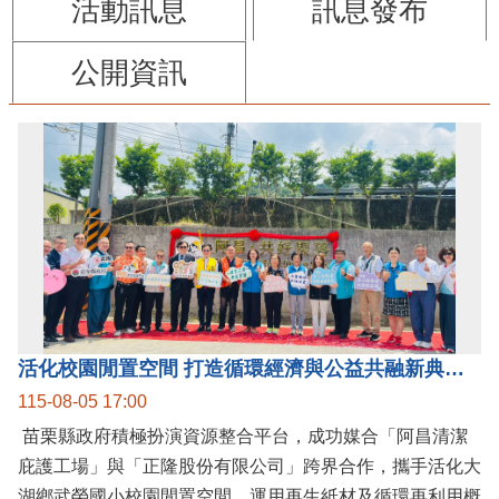
活動訊息
訊息發布
公開資訊
活化校園閒置空間 打造循環經濟與公益共融新典範 阿昌清潔庇護工場 跨界合作 共好聚落
115-08-05 17:00
苗栗縣政府積極扮演資源整合平台，成功媒合「阿昌清潔
庇護工場」與「正隆股份有限公司」跨界合作，攜手活化大
湖鄉武榮國小校園閒置空間，運用再生紙材及循環再利用概