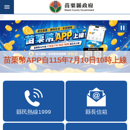
跳到主要內容區塊
:::
:::
苗栗幣APP自115年7月10日10時上線
縣民熱線1999
縣長信箱