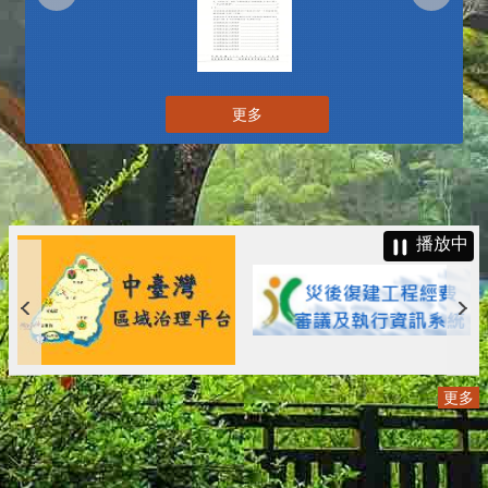
更多
播放中
更多