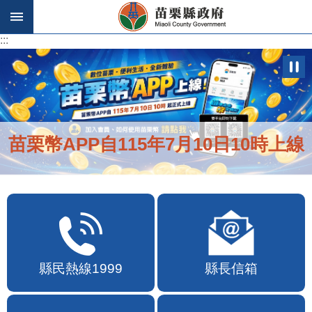
跳到主要內容區塊
:::
:::
苗栗幣APP自115年7月10日10時上線
縣民熱線1999
縣長信箱