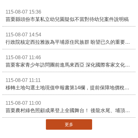
115-08-07 15:36
苗栗縣頭份市某私立幼兒園疑似不當對待幼兒案件說明稿
115-08-07 14:54
行政院核定西拉雅族為平埔原住民族群 盼望已久的重要時刻到來！8月13日起受理民族成員名冊登記
115-08-07 11:46
苗栗客家青少年訪問團前進馬來西亞 深化國際客家文化交流
115-08-07 11:11
移轉土地勾選土地現值申報書第14欄，提前保障地價稅節稅權益
115-08-07 11:00
苗栗農村綠色照顧成果登上全國舞台！ 後龍水尾、埔頂社區前進2026高齡健康產業博覽會
更多