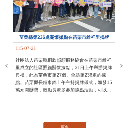
苗栗縣第236處關懷據點在苗栗市維祥里揭牌
11
115-07-31
國
社團法人苗栗縣桐欣照顧服務協會在苗栗市維祥
苗
里成立的社區照顧關懷據點，31日上午舉辦揭牌
署
典禮，此為苗栗市第27個、全縣第236處的據
作
點。苗栗縣長鍾東錦上午主持揭牌儀式，頒發15
縣
萬元開辦費，鼓勵長輩多參加據點活動，可以更
手
加健康、長壽。 坐落於苗栗市維祥里光華街89
號的社區照顧關懷據點，今 ...
更多