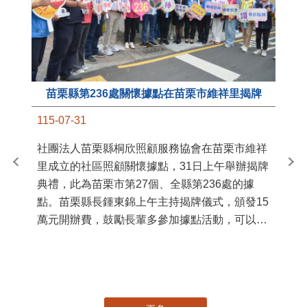
苗栗縣第236處關懷據點在苗栗市維祥里揭牌
11
115-07-31
國
社團法人苗栗縣桐欣照顧服務協會在苗栗市維祥
苗
里成立的社區照顧關懷據點，31日上午舉辦揭牌
署
典禮，此為苗栗市第27個、全縣第236處的據
作
點。苗栗縣長鍾東錦上午主持揭牌儀式，頒發15
縣
萬元開辦費，鼓勵長輩多參加據點活動，可以更
手
加健康、長壽。 坐落於苗栗市維祥里光華街89
號的社區照顧關懷據點，今 ...