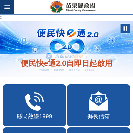
跳到主要內容區塊
:::
:::
便民快e通2.0自即日起啟用
縣民熱線1999
縣長信箱