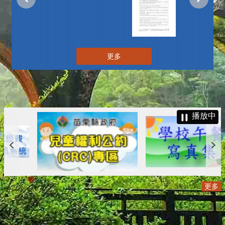
更多
播放中
更多