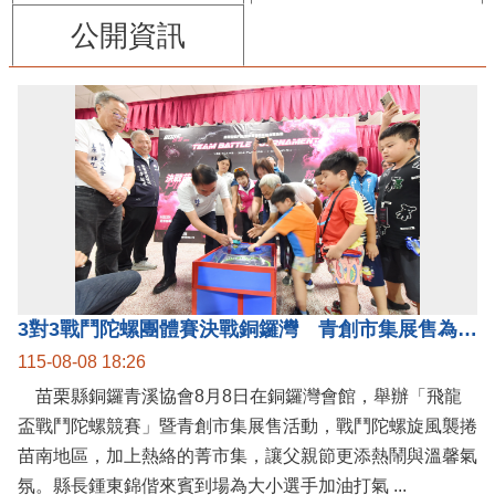
公開資訊
3對3戰鬥陀螺團體賽決戰銅鑼灣 青創市集展售為父親節增添繽紛
115-08-08 18:26
苗栗縣銅鑼青溪協會8月8日在銅鑼灣會館，舉辦「飛龍
盃戰鬥陀螺競賽」暨青創市集展售活動，戰鬥陀螺旋風襲捲
苗南地區，加上熱絡的菁市集，讓父親節更添熱鬧與溫馨氣
氛。縣長鍾東錦偕來賓到場為大小選手加油打氣 ...