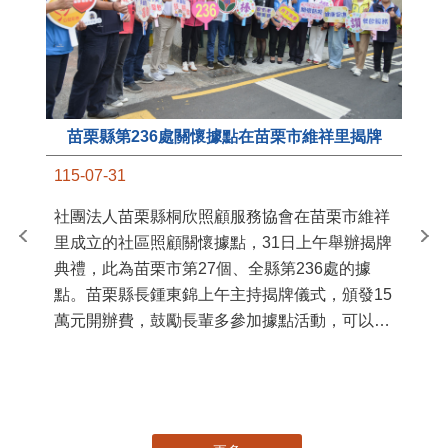
苗栗縣第236處關懷據點在苗栗市維祥里揭牌
11
115-07-31
國
社團法人苗栗縣桐欣照顧服務協會在苗栗市維祥
苗
里成立的社區照顧關懷據點，31日上午舉辦揭牌
署
典禮，此為苗栗市第27個、全縣第236處的據
作
點。苗栗縣長鍾東錦上午主持揭牌儀式，頒發15
縣
萬元開辦費，鼓勵長輩多參加據點活動，可以更
手
加健康、長壽。 坐落於苗栗市維祥里光華街89
號的社區照顧關懷據點，今 ...