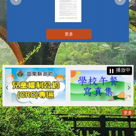
更多
播放中
更多