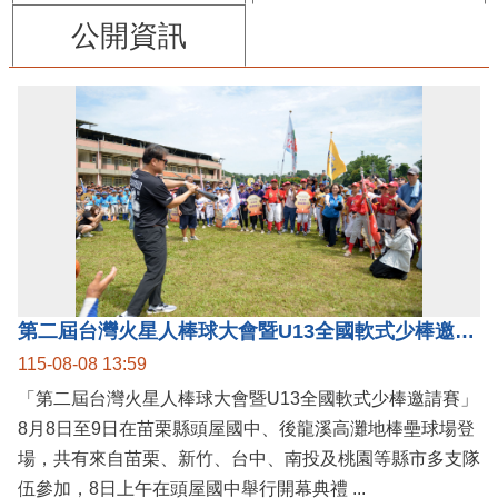
公開資訊
第二屆台灣火星人棒球大會暨U13全國軟式少棒邀請賽在苗栗舉辦
115-08-08 13:59
「第二屆台灣火星人棒球大會暨U13全國軟式少棒邀請賽」
8月8日至9日在苗栗縣頭屋國中、後龍溪高灘地棒壘球場登
場，共有來自苗栗、新竹、台中、南投及桃園等縣市多支隊
伍參加，8日上午在頭屋國中舉行開幕典禮 ...