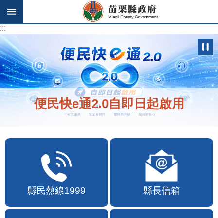
跳到主要內容區塊
:::
:::
便民快e通2.0自即日起啟用
縣民熱線1999
縣長信箱