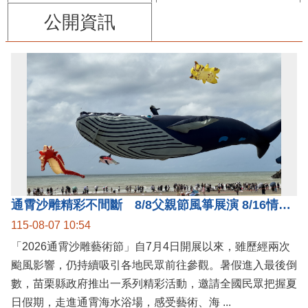
公開資訊
通霄沙雕精彩不間斷 8/8父親節風箏展演 8/16情人節66對浪漫挑戰送好禮
115-08-07 10:54
「2026通霄沙雕藝術節」自7月4日開展以來，雖歷經兩次
颱風影響，仍持續吸引各地民眾前往參觀。暑假進入最後倒
數，苗栗縣政府推出一系列精彩活動，邀請全國民眾把握夏
日假期，走進通霄海水浴場，感受藝術、海 ...