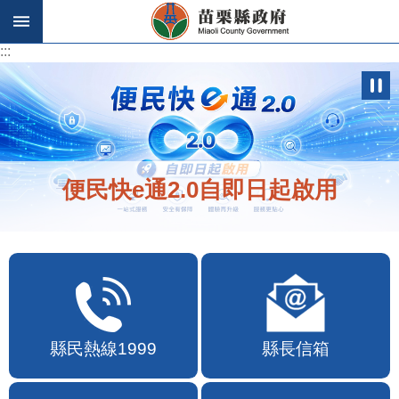
跳到主要內容區塊
:::
:::
歡迎在地店家加入苗栗幣合作行列
縣民熱線1999
縣長信箱