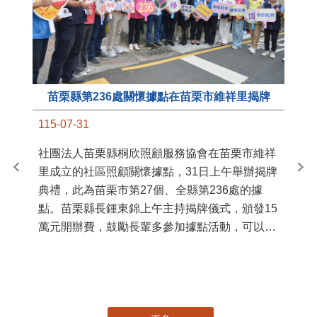
苗栗縣第236處關懷據點在苗栗市維祥里揭牌
11
115-07-31
國
社團法人苗栗縣桐欣照顧服務協會在苗栗市維祥
苗
里成立的社區照顧關懷據點，31日上午舉辦揭牌
署
典禮，此為苗栗市第27個、全縣第236處的據
作
點。苗栗縣長鍾東錦上午主持揭牌儀式，頒發15
縣
萬元開辦費，鼓勵長輩多參加據點活動，可以更
手
加健康、長壽。 坐落於苗栗市維祥里光華街89
號的社區照顧關懷據點，今 ...
更多