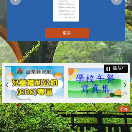
更多
播放中
更多