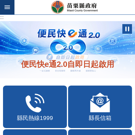
跳到主要內容區塊
:::
:::
便民快e通2.0自即日起啟用
縣民熱線1999
縣長信箱