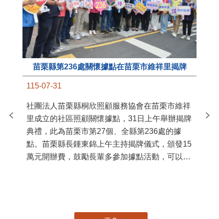
苗栗縣第236處關懷據點在苗栗市維祥里揭牌
11
115-07-31
國
社團法人苗栗縣桐欣照顧服務協會在苗栗市維祥
苗
里成立的社區照顧關懷據點，31日上午舉辦揭牌
署
典禮，此為苗栗市第27個、全縣第236處的據
作
點。苗栗縣長鍾東錦上午主持揭牌儀式，頒發15
縣
萬元開辦費，鼓勵長輩多參加據點活動，可以更
手
加健康、長壽。 坐落於苗栗市維祥里光華街89
號的社區照顧關懷據點，今 ...