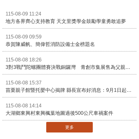
115-08-09 11:24
地方各界齊心支持教育 天文里獎學金鼓勵學童勇敢追夢
115-08-09 09:59
恭賀陳威帆、簡偉哲消防設備士金榜題名
115-08-08 18:26
3對3戰鬥陀螺團體賽決戰銅鑼灣 青創市集展售為父親節增添繽紛
115-08-08 15:37
苗栗親子館暨托嬰中心揭牌 縣長宣布好消息：9月1日起調降臨時托嬰費用
115-08-08 14:14
大湖鄉東興村東興楓葉地圖過後500公尺車禍案件
更多