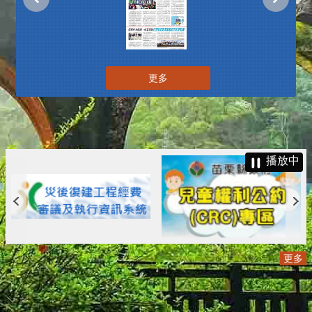
更多
播放中
更多