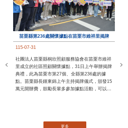
苗栗縣第236處關懷據點在苗栗市維祥里揭牌
11
115-07-31
國
社團法人苗栗縣桐欣照顧服務協會在苗栗市維祥
苗
里成立的社區照顧關懷據點，31日上午舉辦揭牌
署
典禮，此為苗栗市第27個、全縣第236處的據
作
點。苗栗縣長鍾東錦上午主持揭牌儀式，頒發15
縣
萬元開辦費，鼓勵長輩多參加據點活動，可以更
手
加健康、長壽。 坐落於苗栗市維祥里光華街89
號的社區照顧關懷據點，今 ...
更多