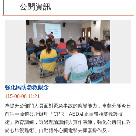
公開資訊
強化民防急救觀念
115-08-08 11:21
為提升公部門人員面對緊急事故的應變能力，卓蘭分隊今日
前往卓蘭鎮公所辦理「CPR、AED及止血帶相關救護技
術」教育訓練，透過理論講解與實作演練，強化公所同仁對
於心肺復甦術、自動體外心臟電擊去顫器操作及 ...