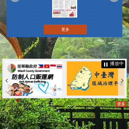
更多
播放中
更多