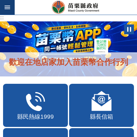
跳到主要內容區塊
:::
:::
苗栗幣APP自115年7月10日10時上線
縣民熱線1999
縣長信箱