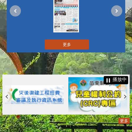
更多
播放中
更多