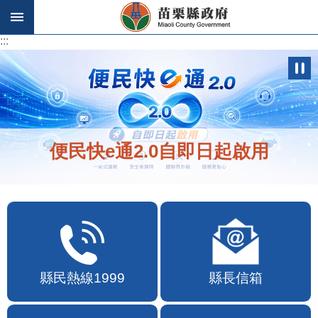
跳到主要內容區塊
:::
:::
便民快e通2.0自即日起啟用
縣民熱線1999
縣長信箱