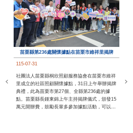
苗栗縣第236處關懷據點在苗栗市維祥里揭牌
11
115-07-31
國
社團法人苗栗縣桐欣照顧服務協會在苗栗市維祥
苗
里成立的社區照顧關懷據點，31日上午舉辦揭牌
署
典禮，此為苗栗市第27個、全縣第236處的據
作
點。苗栗縣長鍾東錦上午主持揭牌儀式，頒發15
縣
萬元開辦費，鼓勵長輩多參加據點活動，可以更
手
加健康、長壽。 坐落於苗栗市維祥里光華街89
號的社區照顧關懷據點，今 ...