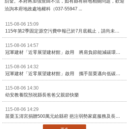
罰金。本府將加強查緝不法，如有縣有耕地相關問題，歡迎
洽詢本府地政處地權科（037-55947 ...
115-08-06 15:09
115年第2季固定源空污費申報已於7月底截止，請尚未申報公私場所儘速完成申繳，以免面臨滯納金及罰鍰!
115-08-06 14:57
冠軍建材「近零展望建材館」啟用 將肩負節能減碳環境教育重任
115-08-06 14:32
冠軍建材「近零展望建材館」啟用 攜手苗栗邁向低碳建築新未來
115-08-06 14:30
幼安教養院預祝縣長爸爸父親節快樂
115-08-06 14:29
苗栗玉清宮捐贈500萬元給縣府 挹注弱勢家庭服務及長照醫療資源