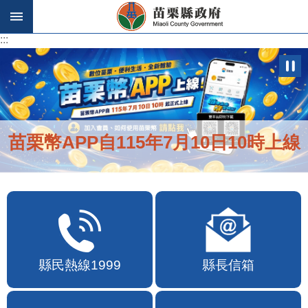
跳到主要內容區塊
:::
:::
苗栗幣APP自115年7月10日10時上線
縣民熱線1999
縣長信箱