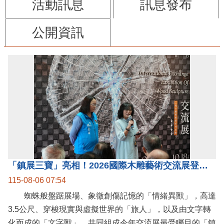
活動訊息
訊息發布
公開資訊
「鎮展三寶」亮相！2026國際木雕藝術交流展登場 國際木雕競賽得獎入圍名單同步揭曉
115-08-06 07:54
蜘蛛般盤踞展場、象徵創傷記憶的「情緒異獸」，高達
3.5公尺、穿梭現實與虛擬世界的「旅人」，以及由文字轉
化而成的「文字獸」，共同組成今年交流展最受矚目的「鎮