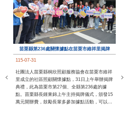
苗栗縣第236處關懷據點在苗栗市維祥里揭牌
11
115-07-31
國
社團法人苗栗縣桐欣照顧服務協會在苗栗市維祥
苗
里成立的社區照顧關懷據點，31日上午舉辦揭牌
署
典禮，此為苗栗市第27個、全縣第236處的據
作
點。苗栗縣長鍾東錦上午主持揭牌儀式，頒發15
縣
萬元開辦費，鼓勵長輩多參加據點活動，可以更
手
加健康、長壽。 坐落於苗栗市維祥里光華街89
號的社區照顧關懷據點，今 ...