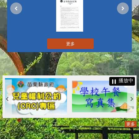
更多
播放中
更多