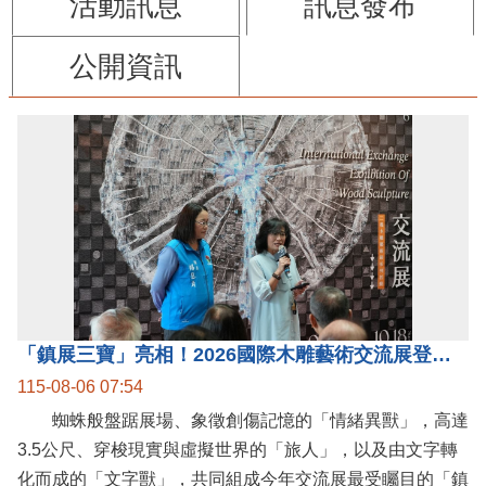
活動訊息
訊息發布
公開資訊
「鎮展三寶」亮相！2026國際木雕藝術交流展登場 國際木雕競賽得獎入圍名單同步揭曉
115-08-06 07:54
蜘蛛般盤踞展場、象徵創傷記憶的「情緒異獸」，高達
3.5公尺、穿梭現實與虛擬世界的「旅人」，以及由文字轉
化而成的「文字獸」，共同組成今年交流展最受矚目的「鎮