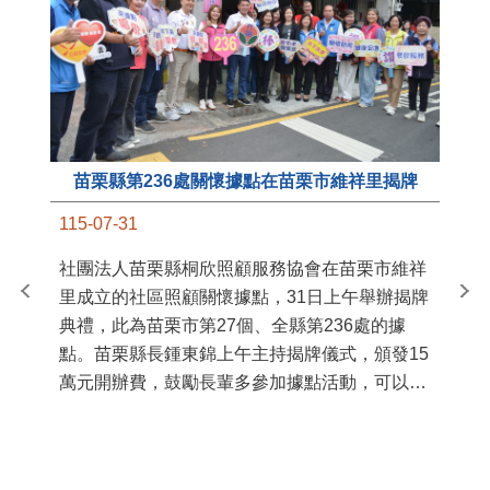
苗栗縣第236處關懷據點在苗栗市維祥里揭牌
11
115-07-31
國
社團法人苗栗縣桐欣照顧服務協會在苗栗市維祥
苗
里成立的社區照顧關懷據點，31日上午舉辦揭牌
署
典禮，此為苗栗市第27個、全縣第236處的據
作
點。苗栗縣長鍾東錦上午主持揭牌儀式，頒發15
縣
萬元開辦費，鼓勵長輩多參加據點活動，可以更
手
加健康、長壽。 坐落於苗栗市維祥里光華街89
號的社區照顧關懷據點，今 ...