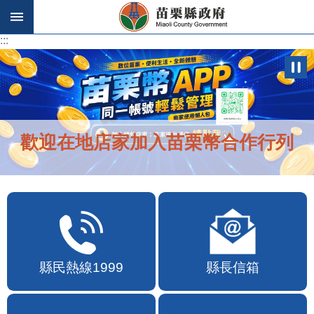
跳到主要內容區塊
:::
:::
歡迎在地店家加入苗栗幣合作行列
縣民熱線1999
縣長信箱