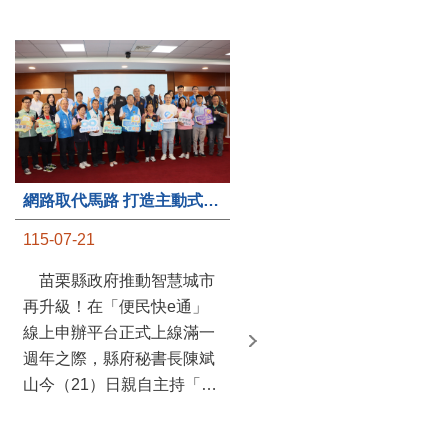
第235處關懷據點揭牌運作 縣長宣布共餐補助將加碼到1萬元
網路取代馬路 打造主動式數位便民服務 苗栗便民快e通 2.0智慧升級啟用
115-07-20
115-07-21
苗栗縣政府攜手牧田家庭
苗栗縣政府推動智慧城市
關懷協會，在頭屋鄉設立的
再升級！在「便民快e通」
社區照顧關懷據點20日揭牌
線上申辦平台正式上線滿一
運作，這是鄉內第6個、全
週年之際，縣府秘書長陳斌
縣第235處的據點；縣長鍾
山今（21）日親自主持「便
東錦在主持揭牌儀式推進據
民快e通 2.0 啟用記者會」，
點總數的同時，也宣布年底
宣布系統全面升級。數位發