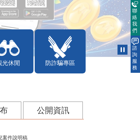
聯
絡
我
們
諮
詢
服
觀光休閒
防詐騙專區
務
布
公開資訊
兒案件說明稿