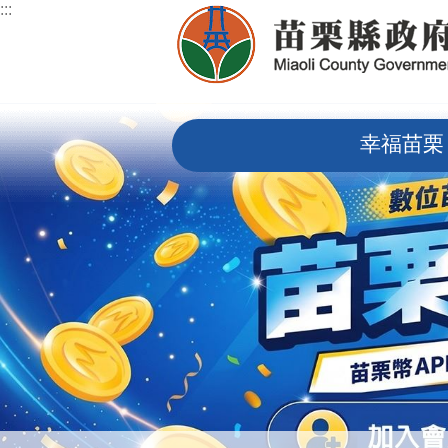
:::
跳到主要內容區塊
:::
幸福苗栗