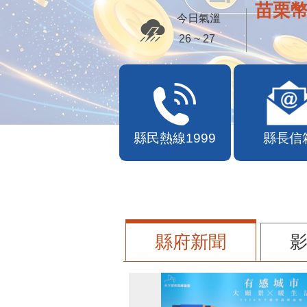
苗栗幣
今日氣溫
26 ~ 27
縣民熱線1999
縣長信
縣府新聞