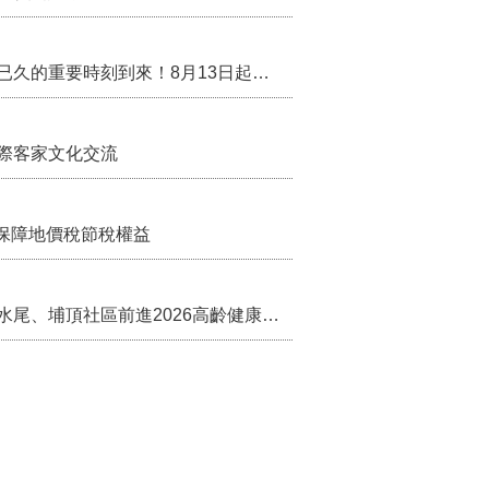
行政院核定西拉雅族為平埔原住民族群 盼望已久的重要時刻到來！8月13日起受理民族成員名冊登記
際客家文化交流
保障地價稅節稅權益
苗栗農村綠色照顧成果登上全國舞台！ 後龍水尾、埔頂社區前進2026高齡健康產業博覽會