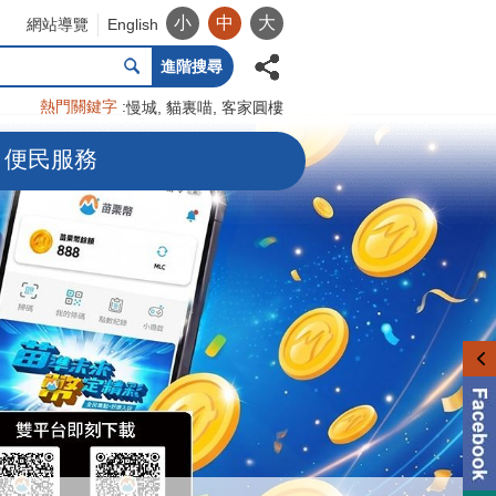
小
中
大
網站導覽
English
進階搜尋
熱門關鍵字
慢城
貓裏喵
客家圓樓
便民服務