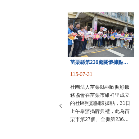
苗栗縣第236處關懷據點在苗栗市維祥里揭牌
115-07-31
社團法人苗栗縣桐欣照顧服
務協會在苗栗市維祥里成立
的社區照顧關懷據點，31日
上午舉辦揭牌典禮，此為苗
栗市第27個、全縣第236處
的據點。苗栗縣長鍾東錦上
午主持揭牌儀式，頒發15萬