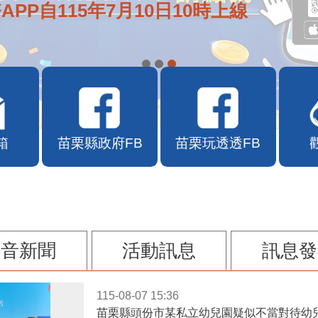
APP自115年7月10日10時上線
箱
苗栗縣政府FB
苗栗玩透透FB
影音新聞
活動訊息
訊息發
115-08-07 15:36
苗栗縣頭份市某私立幼兒園疑似不當對待幼