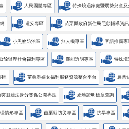
臺
人民團體專區
特殊境遇家庭暨弱勢兒童及
網
道安專區
苗栗縣政府新住民照顧輔導資訊
小黑蚊防治區
無人機專區
客語推廣專
盈餘辦理社會福利專區
廉能透明專區
特殊境
專區
苗栗縣婦女福利服務資源整合平台
農業
衝突迴避法身分關係公開專區
產地證明標章查詢
管理情形專區
苗栗縣防災專區
抗旱專區