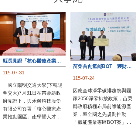
縣長見證「核心醫療產業推動園區」產學合作簽約儀式
苗栗首創氫能BOT 獲財政部「突破之翼」肯定
115-07-31
115-07-24
國立陽明交通大學(下稱陽
因應全球淨零碳排趨勢與國
明交大)7月31日在苗栗縣政
家2050淨零排放政策，苗栗
府見證下，與禾榮科技股份
縣政府積極布局前瞻能源產
有限公司簽署「核心醫療產
業，率全國之先規劃推動
業推動園區」產學暨人才培
「氫能產業專區BOT案」，
育合作備忘錄，為苗栗產業
透過促進民間參與公共建設
升級注入新動能，會中，縣