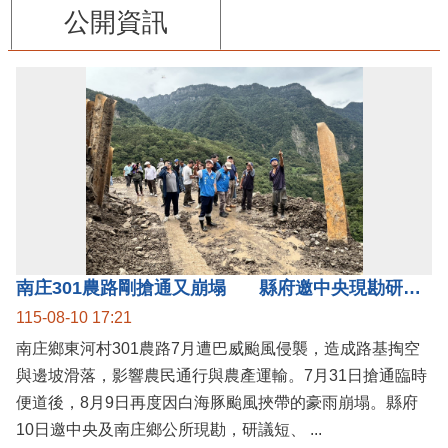
公開資訊
南庄301農路剛搶通又崩塌 縣府邀中央現勘研議短中長期治理方案
115-08-10 17:21
南庄鄉東河村301農路7月遭巴威颱風侵襲，造成路基掏空
與邊坡滑落，影響農民通行與農產運輸。7月31日搶通臨時
便道後，8月9日再度因白海豚颱風挾帶的豪雨崩塌。縣府
10日邀中央及南庄鄉公所現勘，研議短、 ...