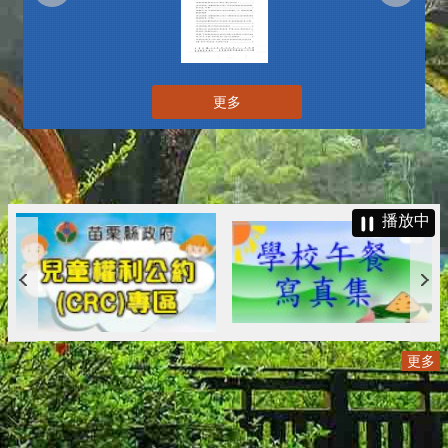
更多
播放中
更多