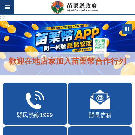
跳到主要內容區塊
:::
:::
歡迎在地店家加入苗栗幣合作行列
縣民熱線1999
縣長信箱