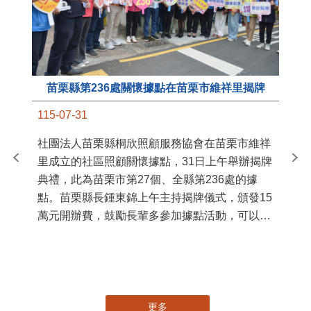
苗栗縣第236處關懷據點在苗栗市維祥里揭牌
11
115-07-31
國
社團法人苗栗縣桐欣照顧服務協會在苗栗市維祥
苗
里成立的社區照顧關懷據點，31日上午舉辦揭牌
署
典禮，此為苗栗市第27個、全縣第236處的據
作
點。苗栗縣長鍾東錦上午主持揭牌儀式，頒發15
縣
萬元開辦費，鼓勵長輩多參加據點活動，可以更
手
加健康、長壽。 坐落於苗栗市維祥里光華街89
號的社區照顧關懷據點，今 ...
更多