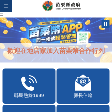
跳到主要內容區塊
:::
:::
歡迎在地店家加入苗栗幣合作行列
縣民熱線1999
縣長信箱