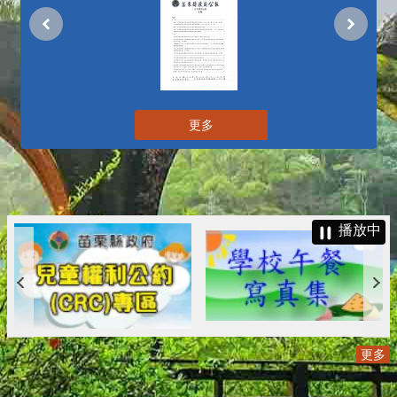
更多
播放中
更多