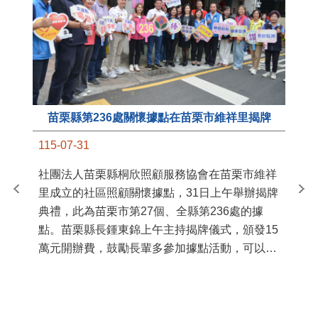
苗栗縣第236處關懷據點在苗栗市維祥里揭牌
11
115-07-31
國
社團法人苗栗縣桐欣照顧服務協會在苗栗市維祥
苗
里成立的社區照顧關懷據點，31日上午舉辦揭牌
署
典禮，此為苗栗市第27個、全縣第236處的據
作
點。苗栗縣長鍾東錦上午主持揭牌儀式，頒發15
縣
萬元開辦費，鼓勵長輩多參加據點活動，可以更
手
加健康、長壽。 坐落於苗栗市維祥里光華街89
號的社區照顧關懷據點，今 ...