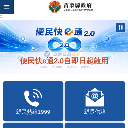
跳到主要內容區塊
:::
:::
歡迎在地店家加入苗栗幣合作行列
縣民熱線1999
縣長信箱