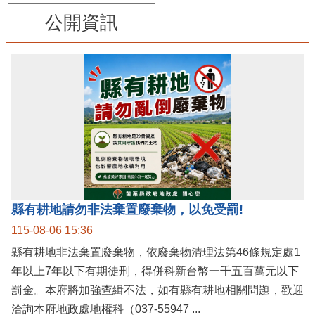
公開資訊
縣有耕地請勿非法棄置廢棄物，以免受罰!
115-08-06 15:36
縣有耕地非法棄置廢棄物，依廢棄物清理法第46條規定處1
年以上7年以下有期徒刑，得併科新台幣一千五百萬元以下
罰金。本府將加強查緝不法，如有縣有耕地相關問題，歡迎
洽詢本府地政處地權科（037-55947 ...