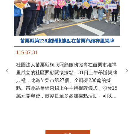
苗栗縣第236處關懷據點在苗栗市維祥里揭牌
11
115-07-31
國
社團法人苗栗縣桐欣照顧服務協會在苗栗市維祥
苗
里成立的社區照顧關懷據點，31日上午舉辦揭牌
署
典禮，此為苗栗市第27個、全縣第236處的據
作
點。苗栗縣長鍾東錦上午主持揭牌儀式，頒發15
縣
萬元開辦費，鼓勵長輩多參加據點活動，可以更
手
加健康、長壽。 坐落於苗栗市維祥里光華街89
號的社區照顧關懷據點，今 ...
更多