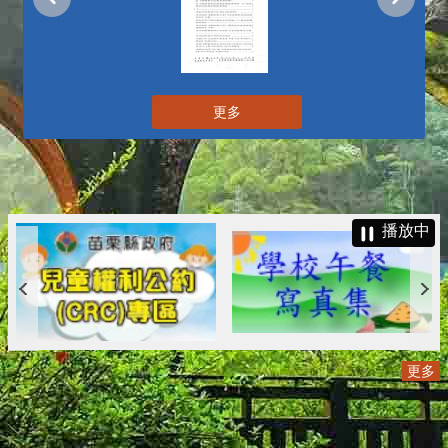
更多
播放中
更多