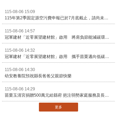
115-08-06 15:09
115年第2季固定源空污費申報已於7月底截止，請尚未申報公私場所儘速完成申繳，以免面臨滯納金及罰鍰!
115-08-06 14:57
冠軍建材「近零展望建材館」啟用 將肩負節能減碳環境教育重任
115-08-06 14:32
冠軍建材「近零展望建材館」啟用 攜手苗栗邁向低碳建築新未來
115-08-06 14:30
幼安教養院預祝縣長爸爸父親節快樂
115-08-06 14:29
苗栗玉清宮捐贈500萬元給縣府 挹注弱勢家庭服務及長照醫療資源
更多