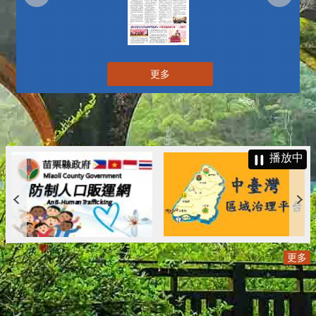
更多
播放中
更多