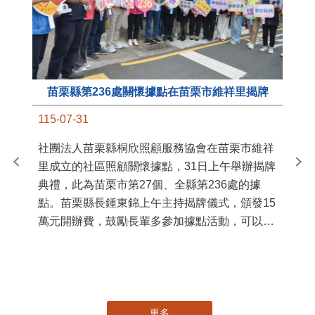
苗栗縣第236處關懷據點在苗栗市維祥里揭牌
11
115-07-31
國
社團法人苗栗縣桐欣照顧服務協會在苗栗市維祥
苗
里成立的社區照顧關懷據點，31日上午舉辦揭牌
署
典禮，此為苗栗市第27個、全縣第236處的據
作
點。苗栗縣長鍾東錦上午主持揭牌儀式，頒發15
縣
萬元開辦費，鼓勵長輩多參加據點活動，可以更
手
加健康、長壽。 坐落於苗栗市維祥里光華街89
號的社區照顧關懷據點，今 ...
更多