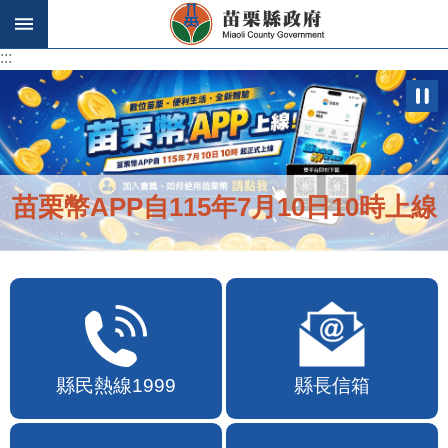
跳到主要內容區塊
:::
:::
苗栗幣APP自115年7月10日10時上線
縣民熱線1999
縣長信箱