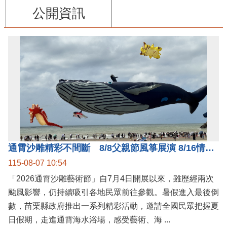
公開資訊
通霄沙雕精彩不間斷 8/8父親節風箏展演 8/16情人節66對浪漫挑戰送好禮
115-08-07 10:54
「2026通霄沙雕藝術節」自7月4日開展以來，雖歷經兩次
颱風影響，仍持續吸引各地民眾前往參觀。暑假進入最後倒
數，苗栗縣政府推出一系列精彩活動，邀請全國民眾把握夏
日假期，走進通霄海水浴場，感受藝術、海 ...