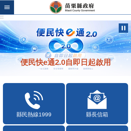
跳到主要內容區塊
:::
:::
便民快e通2.0自即日起啟用
縣民熱線1999
縣長信箱