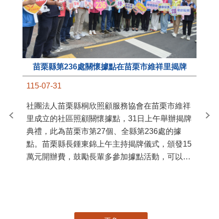
苗栗縣第236處關懷據點在苗栗市維祥里揭牌
11
115-07-31
國
社團法人苗栗縣桐欣照顧服務協會在苗栗市維祥
苗
里成立的社區照顧關懷據點，31日上午舉辦揭牌
署
典禮，此為苗栗市第27個、全縣第236處的據
作
點。苗栗縣長鍾東錦上午主持揭牌儀式，頒發15
縣
萬元開辦費，鼓勵長輩多參加據點活動，可以更
手
加健康、長壽。 坐落於苗栗市維祥里光華街89
號的社區照顧關懷據點，今 ...