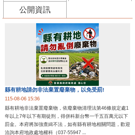
公開資訊
縣有耕地請勿非法棄置廢棄物，以免受罰!
115-08-06 15:36
縣有耕地非法棄置廢棄物，依廢棄物清理法第46條規定處1
年以上7年以下有期徒刑，得併科新台幣一千五百萬元以下
罰金。本府將加強查緝不法，如有縣有耕地相關問題，歡迎
洽詢本府地政處地權科（037-55947 ...