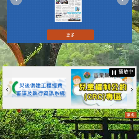
更多
播放中
更多