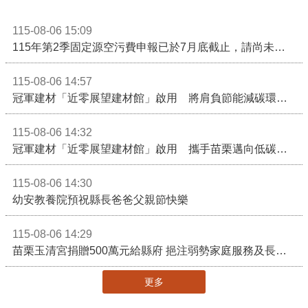
115-08-06 15:09
115年第2季固定源空污費申報已於7月底截止，請尚未申報公私場所儘速完成申繳，以免面臨滯納金及罰鍰!
115-08-06 14:57
冠軍建材「近零展望建材館」啟用 將肩負節能減碳環境教育重任
115-08-06 14:32
冠軍建材「近零展望建材館」啟用 攜手苗栗邁向低碳建築新未來
115-08-06 14:30
幼安教養院預祝縣長爸爸父親節快樂
115-08-06 14:29
苗栗玉清宮捐贈500萬元給縣府 挹注弱勢家庭服務及長照醫療資源
更多