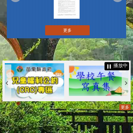
更多
播放中
更多