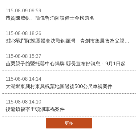
115-08-09 09:59
恭賀陳威帆、簡偉哲消防設備士金榜題名
115-08-08 18:26
3對3戰鬥陀螺團體賽決戰銅鑼灣 青創市集展售為父親節增添繽紛
115-08-08 15:37
苗栗親子館暨托嬰中心揭牌 縣長宣布好消息：9月1日起調降臨時托嬰費用
115-08-08 14:14
大湖鄉東興村東興楓葉地圖過後500公尺車禍案件
115-08-08 14:10
後龍鎮福寧里頭湖車禍案件
更多