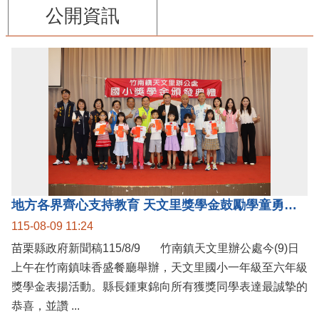
公開資訊
地方各界齊心支持教育 天文里獎學金鼓勵學童勇敢追夢
115-08-09 11:24
苗栗縣政府新聞稿115/8/9 竹南鎮天文里辦公處今(9)日
上午在竹南鎮味香盛餐廳舉辦，天文里國小一年級至六年級
獎學金表揚活動。縣長鍾東錦向所有獲獎同學表達最誠摯的
恭喜，並讚 ...