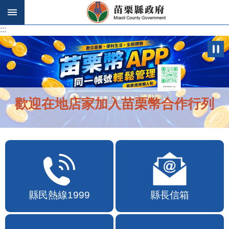
跳到主要內容區塊
:::
:::
歡迎在地店家加入苗栗幣合作行列
縣民熱線1999
縣長信箱