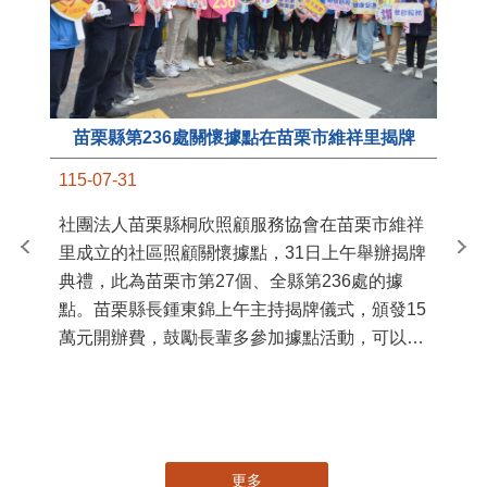
苗栗縣第236處關懷據點在苗栗市維祥里揭牌
11
115-07-31
國
社團法人苗栗縣桐欣照顧服務協會在苗栗市維祥
苗
里成立的社區照顧關懷據點，31日上午舉辦揭牌
署
典禮，此為苗栗市第27個、全縣第236處的據
作
點。苗栗縣長鍾東錦上午主持揭牌儀式，頒發15
縣
萬元開辦費，鼓勵長輩多參加據點活動，可以更
手
加健康、長壽。 坐落於苗栗市維祥里光華街89
號的社區照顧關懷據點，今 ...
更多