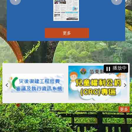
更多
播放中
更多