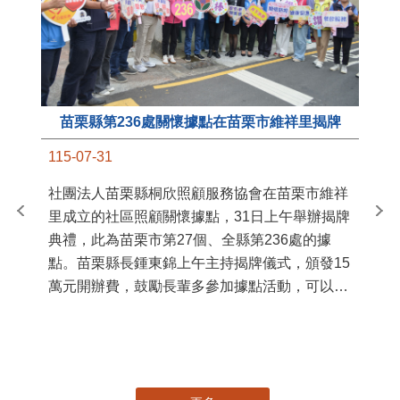
苗栗縣第236處關懷據點在苗栗市維祥里揭牌
11
115-07-31
國
社團法人苗栗縣桐欣照顧服務協會在苗栗市維祥
苗
里成立的社區照顧關懷據點，31日上午舉辦揭牌
署
典禮，此為苗栗市第27個、全縣第236處的據
作
點。苗栗縣長鍾東錦上午主持揭牌儀式，頒發15
縣
萬元開辦費，鼓勵長輩多參加據點活動，可以更
手
加健康、長壽。 坐落於苗栗市維祥里光華街89
號的社區照顧關懷據點，今 ...