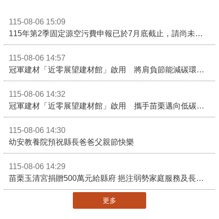
115-08-06 15:09
115年第2季固定源空污費申報已於7月底截止，請尚未申報公私場所儘速完成申繳，以免面臨滯納金及罰鍰!
115-08-06 14:57
冠軍建材「近零展望建材館」啟用 將肩負節能減碳環境教育重任
115-08-06 14:32
冠軍建材「近零展望建材館」啟用 攜手苗栗邁向低碳建築新未來
115-08-06 14:30
幼安教養院預祝縣長爸爸父親節快樂
115-08-06 14:29
苗栗玉清宮捐贈500萬元給縣府 挹注弱勢家庭服務及長照醫療資源
更多