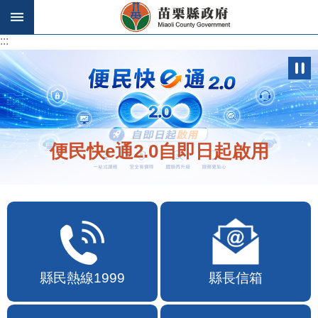
跳到主要內容區塊
:::
:::
便民快e通2.0自即日起啟用
縣民熱線1999
縣長信箱