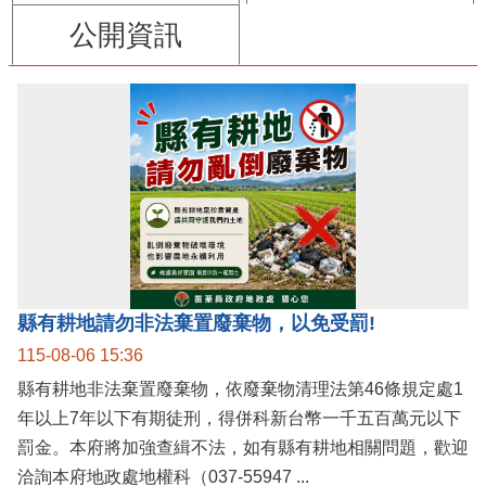
公開資訊
縣有耕地請勿非法棄置廢棄物，以免受罰!
115-08-06 15:36
縣有耕地非法棄置廢棄物，依廢棄物清理法第46條規定處1
年以上7年以下有期徒刑，得併科新台幣一千五百萬元以下
罰金。本府將加強查緝不法，如有縣有耕地相關問題，歡迎
洽詢本府地政處地權科（037-55947 ...