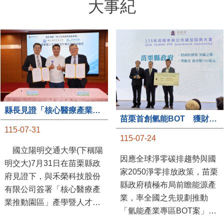
大事紀
縣長見證「核心醫療產業推動園區」產學合作簽約儀式
苗栗首創氫能BOT 獲財政部「突破之翼」肯定
115-07-31
115-07-24
國立陽明交通大學(下稱陽
因應全球淨零碳排趨勢與國
明交大)7月31日在苗栗縣政
家2050淨零排放政策，苗栗
府見證下，與禾榮科技股份
縣政府積極布局前瞻能源產
有限公司簽署「核心醫療產
業，率全國之先規劃推動
業推動園區」產學暨人才培
「氫能產業專區BOT案」，
育合作備忘錄，為苗栗產業
透過促進民間參與公共建設