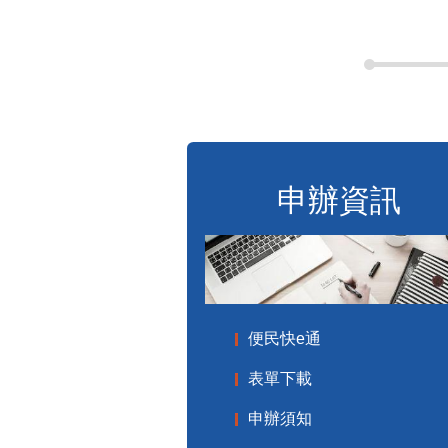
申辦資訊
便民快e通
表單下載
申辦須知