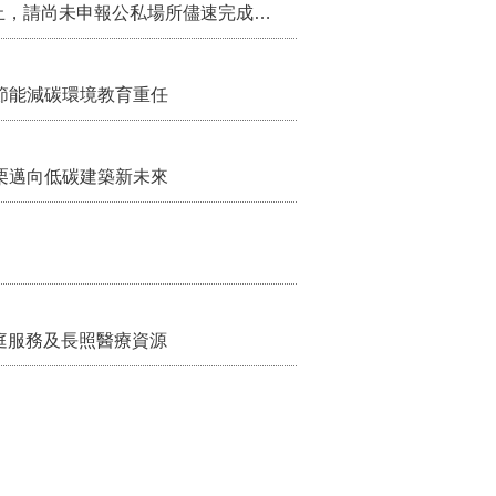
115年第2季固定源空污費申報已於7月底截止，請尚未申報公私場所儘速完成申繳，以免面臨滯納金及罰鍰!
節能減碳環境教育重任
栗邁向低碳建築新未來
家庭服務及長照醫療資源