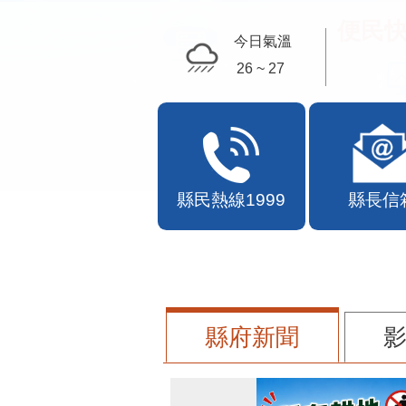
便民快
今日氣溫
26 ~ 27
縣民熱線1999
縣長信
縣府新聞