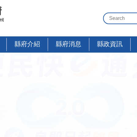
縣府介紹
縣府消息
縣政資訊