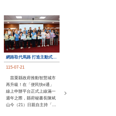
第235處關懷據點揭牌運作 縣長宣布共餐補助將加碼到1萬元
網路取代馬路 打造主動式數位便民服務 苗栗便民快e通 2.0智慧升級啟用
115-07-20
115-07-21
苗栗縣政府攜手牧田家庭
苗栗縣政府推動智慧城市
關懷協會，在頭屋鄉設立的
再升級！在「便民快e通」
社區照顧關懷據點20日揭牌
線上申辦平台正式上線滿一
運作，這是鄉內第6個、全
週年之際，縣府秘書長陳斌
縣第235處的據點；縣長鍾
山今（21）日親自主持「便
東錦在主持揭牌儀式推進據
民快e通 2.0 啟用記者會」，
點總數的同時，也宣布年底