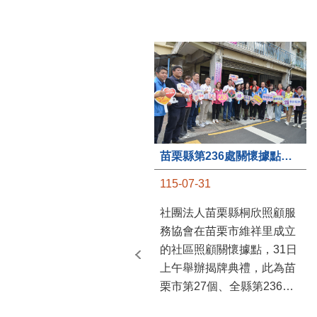
苗栗縣第236處關懷據點在苗栗市維祥里揭牌
115-07-31
社團法人苗栗縣桐欣照顧服
務協會在苗栗市維祥里成立
的社區照顧關懷據點，31日
上午舉辦揭牌典禮，此為苗
栗市第27個、全縣第236處
的據點。苗栗縣長鍾東錦上