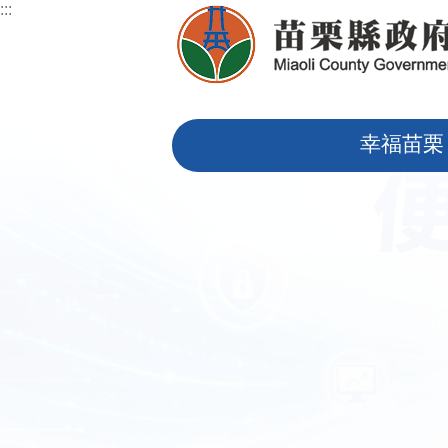
:::
跳到主要內容區塊
:::
幸福苗栗