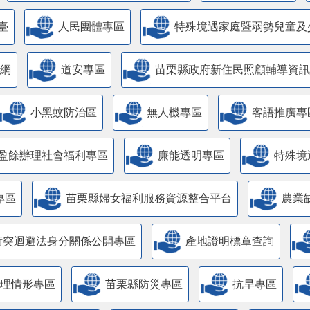
臺
人民團體專區
特殊境遇家庭暨弱勢兒童及
網
道安專區
苗栗縣政府新住民照顧輔導資訊
小黑蚊防治區
無人機專區
客語推廣專
盈餘辦理社會福利專區
廉能透明專區
特殊境
專區
苗栗縣婦女福利服務資源整合平台
農業
衝突迴避法身分關係公開專區
產地證明標章查詢
管理情形專區
苗栗縣防災專區
抗旱專區