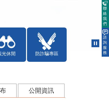
聯
絡
我
們
諮
詢
服
務
觀光休閒
防詐騙專區
布
公開資訊