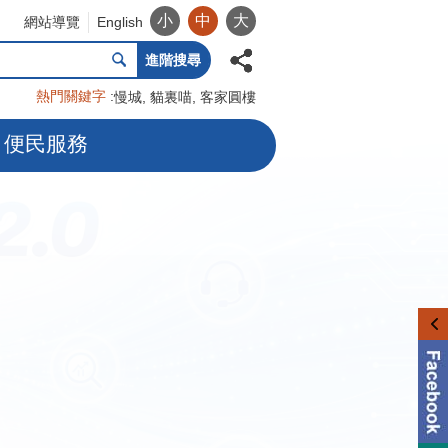
小
中
大
網站導覽
English
進階搜尋
熱門關鍵字
慢城
貓裏喵
客家圓樓
便民服務