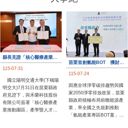
縣長見證「核心醫療產業推動園區」產學合作簽約儀式
苗栗首創氫能BOT 獲財政部「突破之翼」肯定
115-07-31
115-07-24
國立陽明交通大學(下稱陽
因應全球淨零碳排趨勢與國
明交大)7月31日在苗栗縣政
家2050淨零排放政策，苗栗
府見證下，與禾榮科技股份
縣政府積極布局前瞻能源產
有限公司簽署「核心醫療產
業，率全國之先規劃推動
業推動園區」產學暨人才培
「氫能產業專區BOT案」，
育合作備忘錄，為苗栗產業
透過促進民間參與公共建設
升級注入新動能，會中，縣