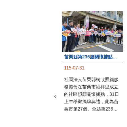
苗栗縣第236處關懷據點在苗栗市維祥里揭牌
115-07-31
社團法人苗栗縣桐欣照顧服
務協會在苗栗市維祥里成立
的社區照顧關懷據點，31日
上午舉辦揭牌典禮，此為苗
栗市第27個、全縣第236處
的據點。苗栗縣長鍾東錦上
午主持揭牌儀式，頒發15萬