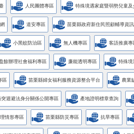
臺
人民團體專區
特殊境遇家庭暨弱勢兒童及
網
道安專區
苗栗縣政府新住民照顧輔導資訊
小黑蚊防治區
無人機專區
客語推廣專
盈餘辦理社會福利專區
廉能透明專區
特殊境
專區
苗栗縣婦女福利服務資源整合平台
農業
衝突迴避法身分關係公開專區
產地證明標章查詢
管理情形專區
苗栗縣防災專區
抗旱專區