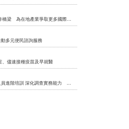
把握國際交流契機 苗栗縣政府搭建海外合作橋梁 為在地產業爭取更多國際市場機會
推動多元便民諮詢服務
症、儘速接種疫苗及早就醫
苗栗縣辦理115年度校園性別事件調查專業人員進階培訓 深化調查實務能力 持續打造安全友善校園