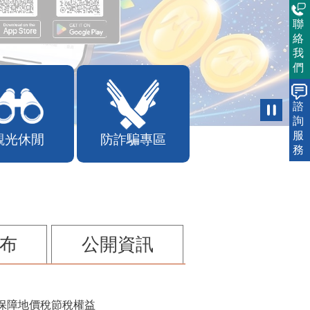
聯
絡
我
們
諮
詢
服
觀光休閒
防詐騙專區
務
布
公開資訊
保障地價稅節稅權益