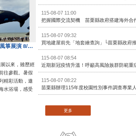
115-08-07 11:00
115-08-07 09:32
買地建屋前先「地套繪查詢」└苗栗縣政府
通霄沙雕精彩不間斷 8/8父親節風箏展演 8/16情人節66對浪漫挑戰送好禮
115-08-07 08:54
開展以來，雖歷經
近期新冠疫情升溫！呼籲高風險族群防範重
前往參觀。暑假
115-08-07 08:22
列精彩活動，邀
海水浴場，感受
更多