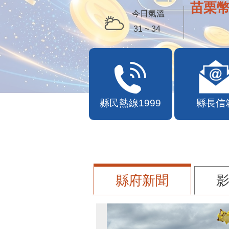
苗栗幣
今日氣溫
31 ~ 34
縣民熱線1999
縣長信
縣府新聞