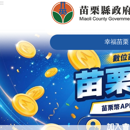
:::
跳到主要內容區塊
:::
幸福苗栗