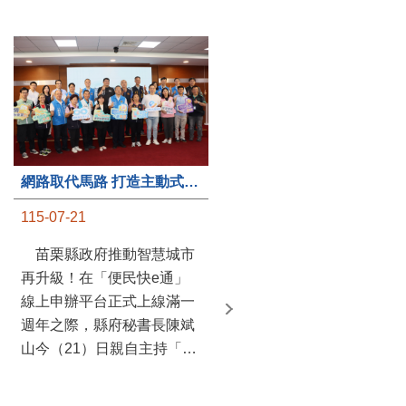
第235處關懷據點揭牌運作 縣長宣布共餐補助將加碼到1萬元
網路取代馬路 打造主動式數位便民服務 苗栗便民快e通 2.0智慧升級啟用
115-07-20
115-07-21
苗栗縣政府攜手牧田家庭
苗栗縣政府推動智慧城市
關懷協會，在頭屋鄉設立的
再升級！在「便民快e通」
社區照顧關懷據點20日揭牌
線上申辦平台正式上線滿一
運作，這是鄉內第6個、全
週年之際，縣府秘書長陳斌
縣第235處的據點；縣長鍾
山今（21）日親自主持「便
東錦在主持揭牌儀式推進據
民快e通 2.0 啟用記者會」，
點總數的同時，也宣布年底
宣布系統全面升級。數位發