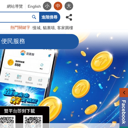
小
中
大
網站導覽
English
進階搜尋
熱門關鍵字
慢城
貓裏喵
客家圓樓
便民服務