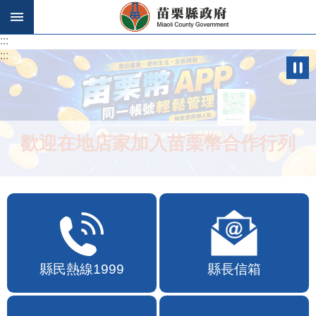
跳到主要內容區塊
:::
:::
歡迎在地店家加入苗栗幣合作行列
縣民熱線1999
縣長信箱