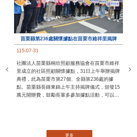
苗栗縣第236處關懷據點在苗栗市維祥里揭牌
11
115-07-31
國
社團法人苗栗縣桐欣照顧服務協會在苗栗市維祥
苗
里成立的社區照顧關懷據點，31日上午舉辦揭牌
署
典禮，此為苗栗市第27個、全縣第236處的據
作
點。苗栗縣長鍾東錦上午主持揭牌儀式，頒發15
縣
萬元開辦費，鼓勵長輩多參加據點活動，可以更
手
加健康、長壽。 坐落於苗栗市維祥里光華街89
號的社區照顧關懷據點，今 ...
更多