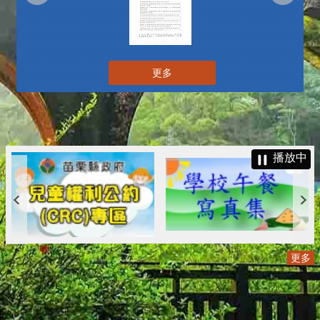
更多
播放中
更多