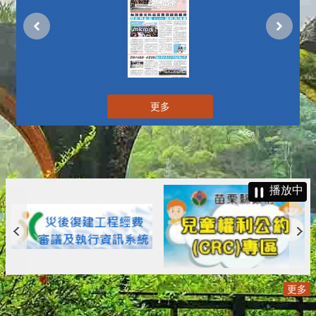
更多
播放中
更多