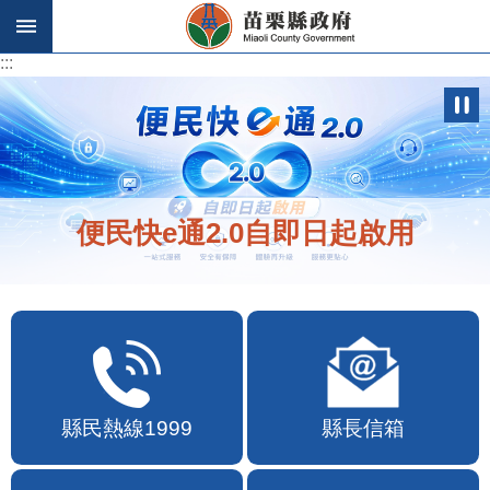
跳到主要內容區塊
:::
:::
便民快e通2.0自即日起啟用
縣民熱線1999
縣長信箱