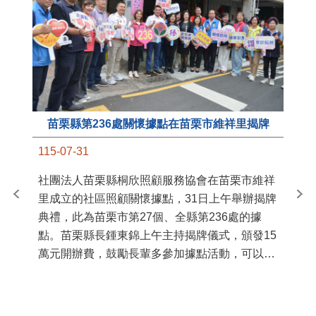
苗栗縣第236處關懷據點在苗栗市維祥里揭牌
11
115-07-31
國
社團法人苗栗縣桐欣照顧服務協會在苗栗市維祥
苗
里成立的社區照顧關懷據點，31日上午舉辦揭牌
署
典禮，此為苗栗市第27個、全縣第236處的據
作
點。苗栗縣長鍾東錦上午主持揭牌儀式，頒發15
縣
萬元開辦費，鼓勵長輩多參加據點活動，可以更
手
加健康、長壽。 坐落於苗栗市維祥里光華街89
號的社區照顧關懷據點，今 ...