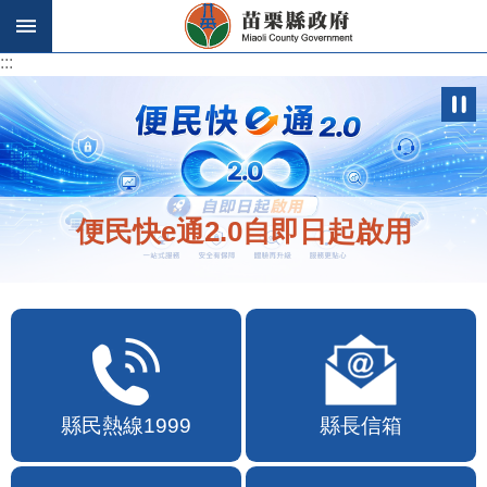
跳到主要內容區塊
:::
:::
便民快e通2.0自即日起啟用
縣民熱線1999
縣長信箱