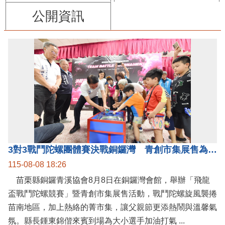
公開資訊
3對3戰鬥陀螺團體賽決戰銅鑼灣 青創市集展售為父親節增添繽紛
115-08-08 18:26
苗栗縣銅鑼青溪協會8月8日在銅鑼灣會館，舉辦「飛龍
盃戰鬥陀螺競賽」暨青創市集展售活動，戰鬥陀螺旋風襲捲
苗南地區，加上熱絡的菁市集，讓父親節更添熱鬧與溫馨氣
氛。縣長鍾東錦偕來賓到場為大小選手加油打氣 ...