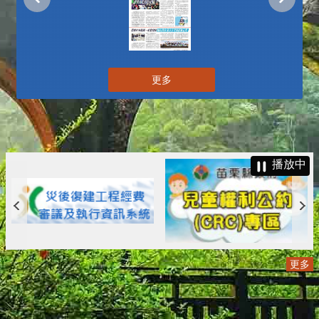
更多
播放中
更多