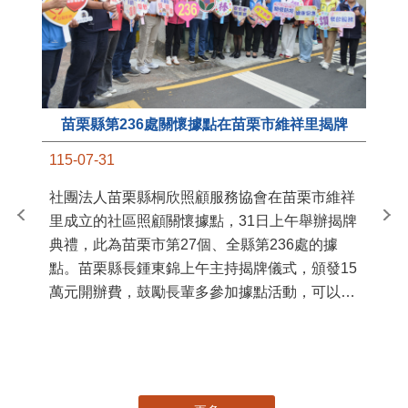
苗栗縣第236處關懷據點在苗栗市維祥里揭牌
11
115-07-31
國
社團法人苗栗縣桐欣照顧服務協會在苗栗市維祥
苗
里成立的社區照顧關懷據點，31日上午舉辦揭牌
署
典禮，此為苗栗市第27個、全縣第236處的據
作
點。苗栗縣長鍾東錦上午主持揭牌儀式，頒發15
縣
萬元開辦費，鼓勵長輩多參加據點活動，可以更
手
加健康、長壽。 坐落於苗栗市維祥里光華街89
號的社區照顧關懷據點，今 ...