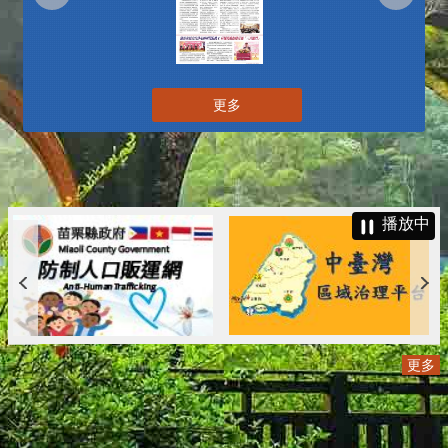
更多
播放中
更多