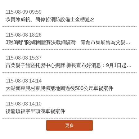
115-08-09 09:59
恭賀陳威帆、簡偉哲消防設備士金榜題名
115-08-08 18:26
3對3戰鬥陀螺團體賽決戰銅鑼灣 青創市集展售為父親節增添繽紛
115-08-08 15:37
苗栗親子館暨托嬰中心揭牌 縣長宣布好消息：9月1日起調降臨時托嬰費用
115-08-08 14:14
大湖鄉東興村東興楓葉地圖過後500公尺車禍案件
115-08-08 14:10
後龍鎮福寧里頭湖車禍案件
更多