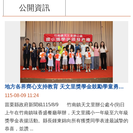
公開資訊
地方各界齊心支持教育 天文里獎學金鼓勵學童勇敢追夢
115-08-09 11:24
苗栗縣政府新聞稿115/8/9 竹南鎮天文里辦公處今(9)日
上午在竹南鎮味香盛餐廳舉辦，天文里國小一年級至六年級
獎學金表揚活動。縣長鍾東錦向所有獲獎同學表達最誠摯的
恭喜，並讚 ...