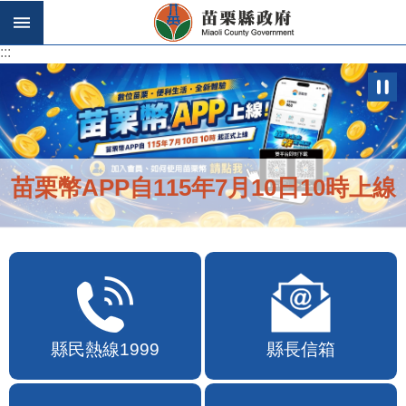
跳到主要內容區塊
:::
:::
苗栗幣APP自115年7月10日10時上線
縣民熱線1999
縣長信箱