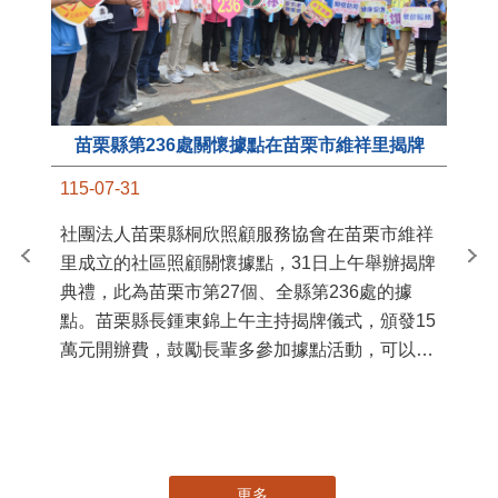
苗栗縣第236處關懷據點在苗栗市維祥里揭牌
11
115-07-31
國
社團法人苗栗縣桐欣照顧服務協會在苗栗市維祥
苗
里成立的社區照顧關懷據點，31日上午舉辦揭牌
署
典禮，此為苗栗市第27個、全縣第236處的據
作
點。苗栗縣長鍾東錦上午主持揭牌儀式，頒發15
縣
萬元開辦費，鼓勵長輩多參加據點活動，可以更
手
加健康、長壽。 坐落於苗栗市維祥里光華街89
號的社區照顧關懷據點，今 ...
更多