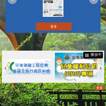
更多
播放中
更多