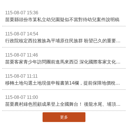
115-08-07 15:36
苗栗縣頭份市某私立幼兒園疑似不當對待幼兒案件說明稿
115-08-07 14:54
行政院核定西拉雅族為平埔原住民族群 盼望已久的重要時刻到來！8月13日起受理民族成員名冊登記
115-08-07 11:46
苗栗客家青少年訪問團前進馬來西亞 深化國際客家文化交流
115-08-07 11:11
移轉土地勾選土地現值申報書第14欄，提前保障地價稅節稅權益
115-08-07 11:00
苗栗農村綠色照顧成果登上全國舞台！ 後龍水尾、埔頂社區前進2026高齡健康產業博覽會
更多