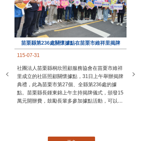
苗栗縣第236處關懷據點在苗栗市維祥里揭牌
11
115-07-31
國
社團法人苗栗縣桐欣照顧服務協會在苗栗市維祥
苗
里成立的社區照顧關懷據點，31日上午舉辦揭牌
署
典禮，此為苗栗市第27個、全縣第236處的據
作
點。苗栗縣長鍾東錦上午主持揭牌儀式，頒發15
縣
萬元開辦費，鼓勵長輩多參加據點活動，可以更
手
加健康、長壽。 坐落於苗栗市維祥里光華街89
號的社區照顧關懷據點，今 ...