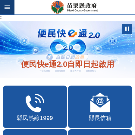
跳到主要內容區塊
:::
:::
便民快e通2.0自即日起啟用
縣民熱線1999
縣長信箱