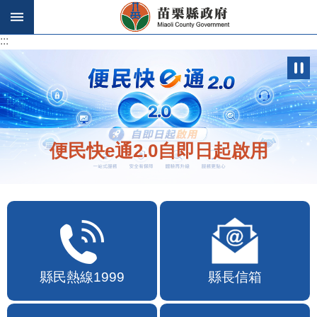
跳到主要內容區塊
:::
:::
便民快e通2.0自即日起啟用
縣民熱線1999
縣長信箱