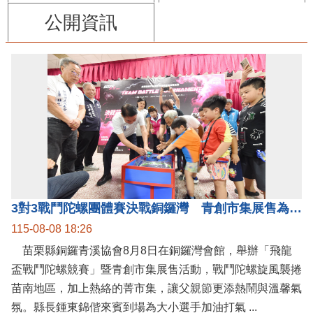
公開資訊
3對3戰鬥陀螺團體賽決戰銅鑼灣 青創市集展售為父親節增添繽紛
115-08-08 18:26
苗栗縣銅鑼青溪協會8月8日在銅鑼灣會館，舉辦「飛龍
盃戰鬥陀螺競賽」暨青創市集展售活動，戰鬥陀螺旋風襲捲
苗南地區，加上熱絡的菁市集，讓父親節更添熱鬧與溫馨氣
氛。縣長鍾東錦偕來賓到場為大小選手加油打氣 ...