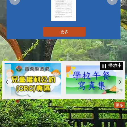
更多
播放中
更多