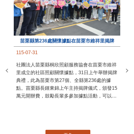
苗栗縣第236處關懷據點在苗栗市維祥里揭牌
11
115-07-31
國
社團法人苗栗縣桐欣照顧服務協會在苗栗市維祥
苗
里成立的社區照顧關懷據點，31日上午舉辦揭牌
署
典禮，此為苗栗市第27個、全縣第236處的據
作
點。苗栗縣長鍾東錦上午主持揭牌儀式，頒發15
縣
萬元開辦費，鼓勵長輩多參加據點活動，可以更
手
加健康、長壽。 坐落於苗栗市維祥里光華街89
號的社區照顧關懷據點，今 ...