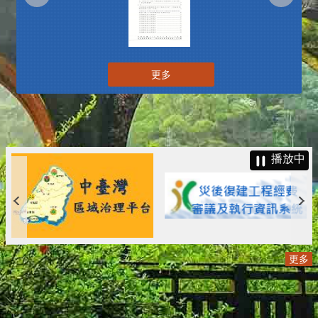
更多
播放中
更多