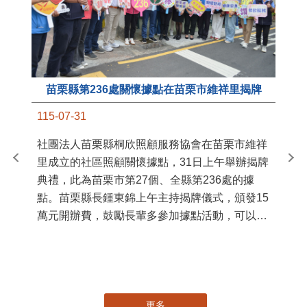
苗栗縣第236處關懷據點在苗栗市維祥里揭牌
11
115-07-31
國
社團法人苗栗縣桐欣照顧服務協會在苗栗市維祥
苗
里成立的社區照顧關懷據點，31日上午舉辦揭牌
署
典禮，此為苗栗市第27個、全縣第236處的據
作
點。苗栗縣長鍾東錦上午主持揭牌儀式，頒發15
縣
萬元開辦費，鼓勵長輩多參加據點活動，可以更
手
加健康、長壽。 坐落於苗栗市維祥里光華街89
號的社區照顧關懷據點，今 ...
更多