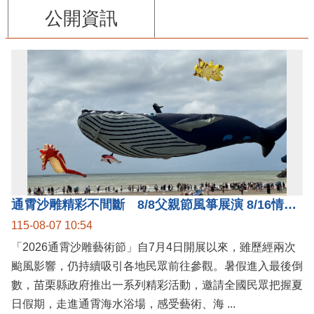
公開資訊
通霄沙雕精彩不間斷 8/8父親節風箏展演 8/16情人節66對浪漫挑戰送好禮
115-08-07 10:54
「2026通霄沙雕藝術節」自7月4日開展以來，雖歷經兩次
颱風影響，仍持續吸引各地民眾前往參觀。暑假進入最後倒
數，苗栗縣政府推出一系列精彩活動，邀請全國民眾把握夏
日假期，走進通霄海水浴場，感受藝術、海 ...