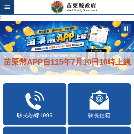
跳到主要內容區塊
:::
:::
苗栗幣APP自115年7月10日10時上線
縣民熱線1999
縣長信箱